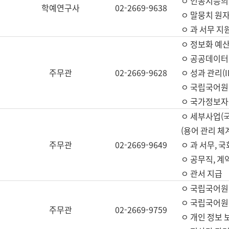
ㅇ 인공지능의
학예연구사
02-2669-9638
ㅇ 말뭉치 원자
ㅇ 과 서무 지
ㅇ 정보화 예산
ㅇ 공공데이터 
주무관
02-2669-9628
ㅇ 성과 관리(
ㅇ 국립국어원
ㅇ 국가정보자
ㅇ 세부사업(
(용어 관리 체
주무관
02-2669-9649
ㅇ 과 서무, 
ㅇ 공무직, 계
ㅇ 관서 지급
ㅇ 국립국어원
ㅇ 국립국어원
주무관
02-2669-9759
ㅇ 개인 정보 