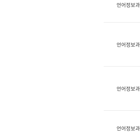
실
언어정보과
어
문
연
구
과
언어정보과
어
문
연
구
과
(사
언어정보과
전
팀)
언
어
정
언어정보과
보
과