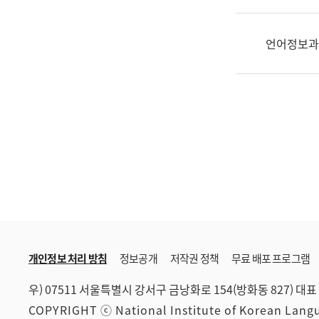
한
국
어
언어정보과
진
흥
과
수
어
점
자
진
흥
과
개인정보 처리 방침
정보공개
저작권 정책
무료 배포 프로그램
우) 07511 서울특별시 강서구 금낭화로 154(방화동 827)
대표 
COPYRIGHT ⓒ National Institute of Korean Lan