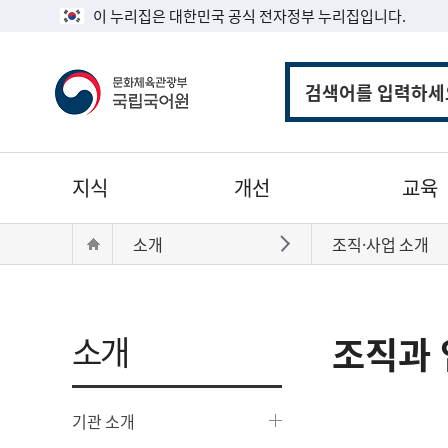
이 누리집은 대한민국 공식 전자정부 누리집입니다.
통
합
검
색
주
지식
개선
교육
메
뉴
현
Home
소개
조직·사업 소개
바로가기
재
위
치:
소개
조직과 
기관 소개