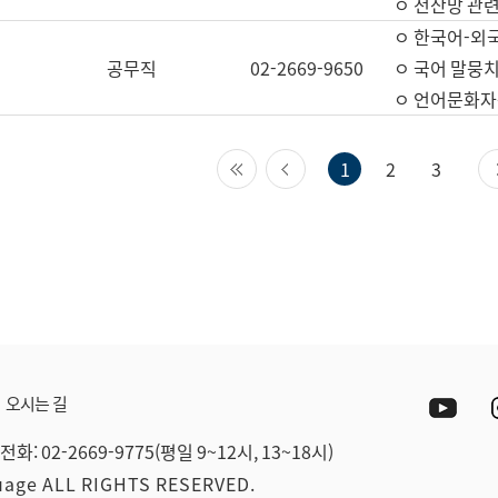
ㅇ 전산망 관련
ㅇ 한국어-외
공무직
02-2669-9650
ㅇ 국어 말뭉치
ㅇ 언어문화자원
첫 페이지
이전 페이지
1
2
3
Yout
오시는 길
전화: 02-2669-9775(평일 9~12시, 13~18시)
guage ALL RIGHTS RESERVED.