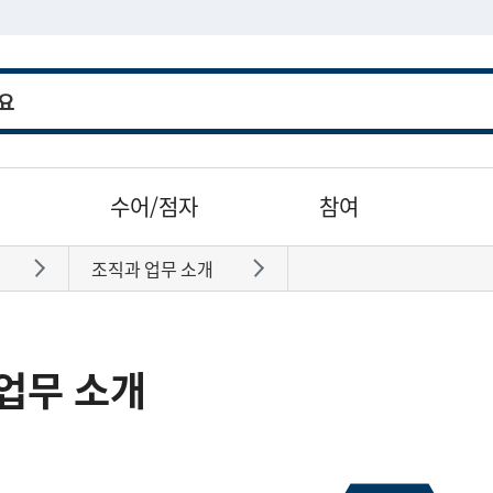
수어/점자
참여
조직과 업무 소개
바로가기
바로가기
업무 소개