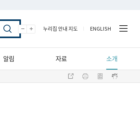
누리집 안내 지도
ENGLISH
전체 
축소
확대
알림
자료
소개
주소 복사
프린트
점자파일 내려받기
점자뷰어 보