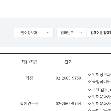
- 언어정보과
전화번호
직위/직급
전화
ㅇ 언어정보과
과장
02-2669-9750
ㅇ 국립국어원
ㅇ 주요 업무,
ㅇ 언어문화자
학예연구관
02-2669-9754
ㅇ 언어문화자
ㅇ 국어 말뭉치