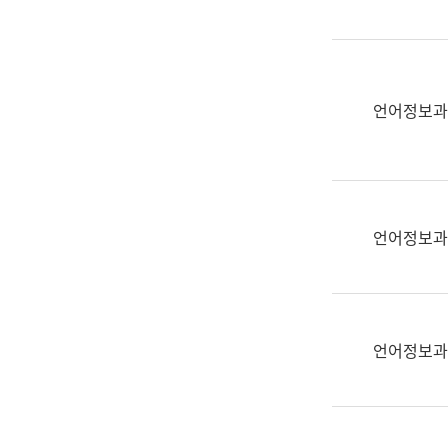
(부
획
서
운
명,
영
직
과
위/
언어정보과
공
직
공
급,
언
전
어
화,
과
담
교
언어정보과
당
육
업
연
무)
수
과
언어정보과
어
문
연
구