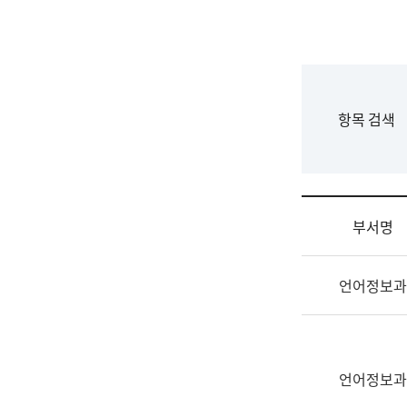
국
립
국
어
원
F
항목 검색
조
o
직
r
도
m
국
어
부서명
원
원
조
장
언어정보과
직
기
및
획
업
연
무
수
소
언어정보과
부
개
기