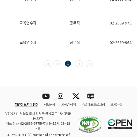
보
과
한
국
교육연수과
공무직
02-2669-9752
어
진
흥
과
교육연수과
공무직
02-2669-9645
수
어
점
자
첫 페이지
이전 페이지
다음 페이지
마지막 페이지
1
진
흥
과
Youtube
Instagram
Twitter
blog
개인정보 처리 방침
정보공개
저작권 정책
무료 배포 프로그램
오시는 길
바로 가기
문체부와 소속기관
우) 07511 서울특별시 강서구 금낭화로 154(방화
동 827)
대표 전화: 02-2669-9775(평일 9~12시, 13~18
시)
COPYRIGHT ⓒ National Institute of