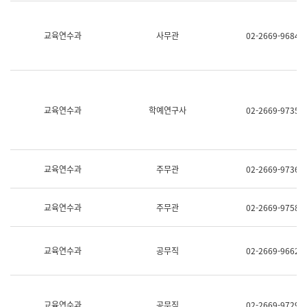
명,
교
직
육
위/
연
교육연수과
사무관
02-2669-9684
직
수
급,
과
전
어
화,
문
담
연
당
구
교육연수과
학예연구사
02-2669-9735
업
실
무)
어
문
연
구
교육연수과
주무관
02-2669-9736
과
어
문
교육연수과
주무관
02-2669-9758
연
구
과
(사
교육연수과
공무직
02-2669-9662
전
팀)
언
어
정
교육연수과
공무직
02-2669-9729