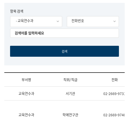
립
국
F
항목 검색
어
o
원
- 교육연수과
전화번호
r
조
m
직
도
국
어
원
원
장
기
획
연
수
부서명
직위/직급
전화
부
기
조
획
교육연수과
서기관
02-2669-9731
직
운
및
영
업
과
무
공
소
공
교육연수과
학예연구관
02-2669-9740
개
언
(부
어
서
과