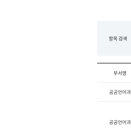
국
립
국
어
원
F
항목 검색
조
o
직
r
도
m
국
어
부서명
원
원
조
장
공공언어과
직
기
및
획
업
연
무
수
소
공공언어과
부
개
기