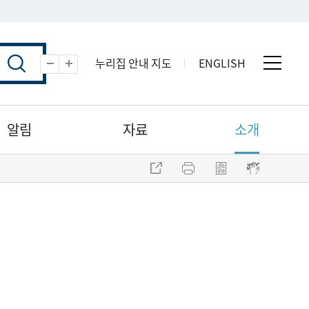
누리집 안내 지도
ENGLISH
전체 
축소
확대
알림
자료
소개
주소 복사
프린트
점자파일 내려받기
점자뷰어 보