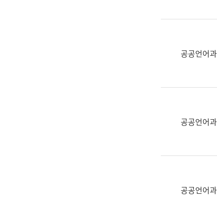
(부
획
서
운
명,
영
직
과
위/
공공언어과
공
직
공
급,
언
전
어
화,
과
담
교
공공언어과
당
육
업
연
무)
수
과
어
문
공공언어과
연
구