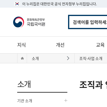
이 누리집은 대한민국 공식 전자정부 누리집입니다.
통
합
검
색
주
지식
개선
교육
메
뉴
현
Home
소개
조직·사업 소개
바로가기
재
위
치:
소개
조직과 
기관 소개