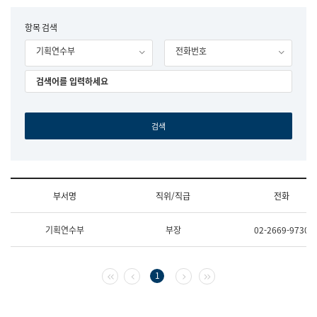
립
국
F
항목 검색
어
o
원
기획연수부
전화번호
r
조
m
직
도
국
어
원
원
장
기
획
연
수
부서명
직위/직급
전화
부
기
조
획
기획연수부
부장
02-2669-9730
직
운
및
영
업
과
무
공
첫 페이지
이전 페이지
다음 페이지
마지막 페이지
1
소
공
개
언
(부
어
서
과