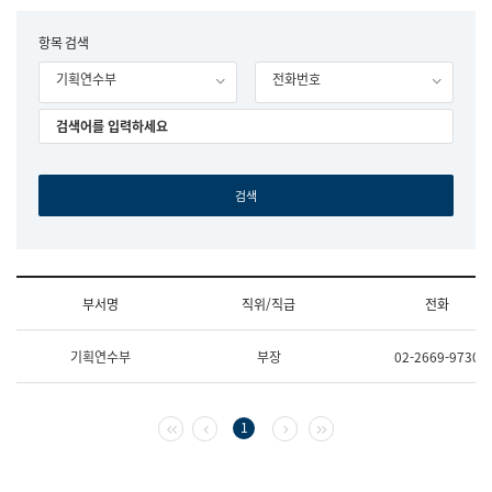
립
국
F
항목 검색
어
o
원
기획연수부
전화번호
r
조
m
직
도
국
어
원
원
장
기
획
연
수
부서명
직위/직급
전화
부
기
조
획
기획연수부
부장
02-2669-9730
직
운
및
영
업
과
무
공
첫 페이지
이전 페이지
다음 페이지
마지막 페이지
1
소
공
개
언
(부
어
서
과