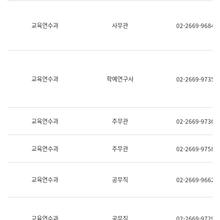
명,
교
직
육
위/
연
교육연수과
사무관
02-2669-9684
직
수
급,
과
전
어
화,
문
담
연
당
구
교육연수과
학예연구사
02-2669-9735
업
실
무)
어
문
연
구
교육연수과
주무관
02-2669-9736
과
어
문
교육연수과
주무관
02-2669-9758
연
구
과
(사
교육연수과
공무직
02-2669-9662
전
팀)
언
어
정
교육연수과
공무직
02-2669-9729