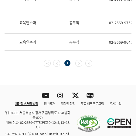
보
과
한
국
교육연수과
공무직
02-2669-9752
어
진
흥
과
교육연수과
공무직
02-2669-9645
수
어
점
자
첫 페이지
이전 페이지
다음 페이지
마지막 페이지
1
진
흥
과
Youtube
Instagram
Twitter
blog
개인정보 처리 방침
정보공개
저작권 정책
무료 배포 프로그램
오시는 길
바로 가기
문체부와 소속기관
우) 07511 서울특별시 강서구 금낭화로 154(방화
동 827)
대표 전화: 02-2669-9775(평일 9~12시, 13~18
시)
COPYRIGHT ⓒ National Institute of