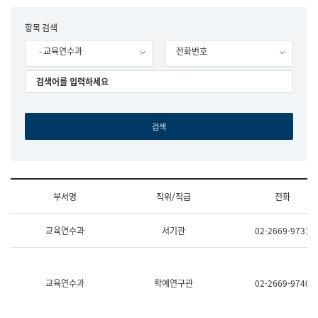
립
국
F
항목 검색
어
o
원
- 교육연수과
전화번호
r
조
m
직
도
국
어
원
원
장
기
획
연
수
부서명
직위/직급
전화
부
기
조
획
교육연수과
서기관
02-2669-9731
직
운
및
영
업
과
무
공
소
공
교육연수과
학예연구관
02-2669-9740
개
언
(부
어
서
과