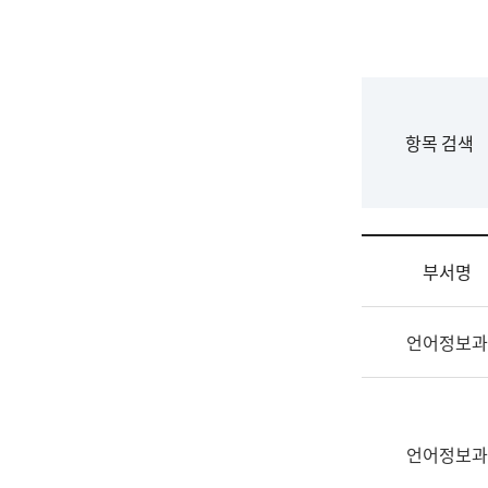
국
립
국
어
원
F
항목 검색
조
o
직
r
도
m
국
어
부서명
원
원
조
장
언어정보과
직
기
및
획
업
연
무
수
소
언어정보과
부
개
기