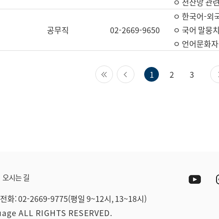
ㅇ 전산망 관련
ㅇ 한국어-외
공무직
02-2669-9650
ㅇ 국어 말뭉치
ㅇ 언어문화자원
첫 페이지
이전 페이지
1
2
3
Yout
오시는 길
전화: 02-2669-9775(평일 9~12시, 13~18시)
guage ALL RIGHTS RESERVED.