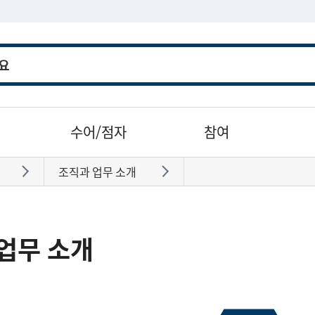
수어/점자
참여
조직과 업무 소개
바로가기
바로가기
업무 소개