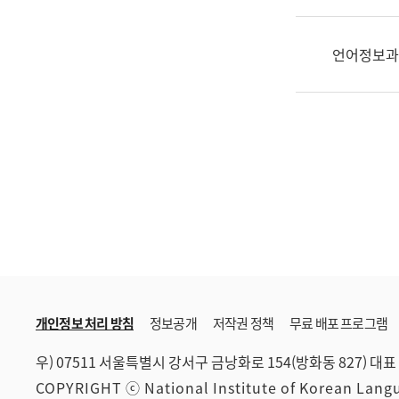
한
국
어
언어정보과
진
흥
과
수
어
점
자
진
흥
과
개인정보 처리 방침
정보공개
저작권 정책
무료 배포 프로그램
우) 07511 서울특별시 강서구 금낭화로 154(방화동 827)
대표 
COPYRIGHT ⓒ National Institute of Korean Lan