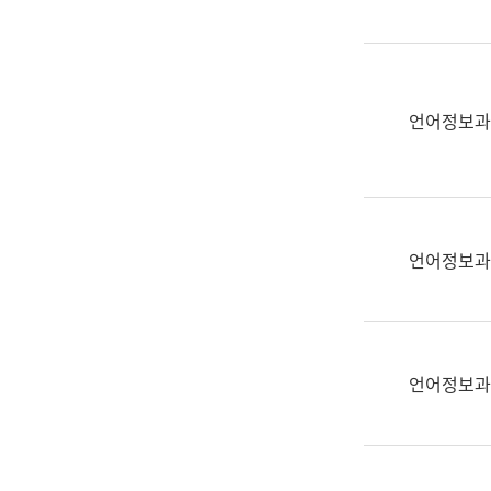
(부
획
서
운
명,
영
직
과
위/
언어정보과
공
직
공
급,
언
전
어
화,
과
담
교
언어정보과
당
육
업
연
무)
수
과
언어정보과
어
문
연
구