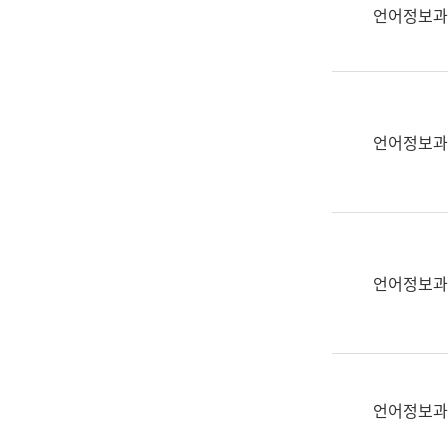
실
언어정보과
어
문
연
구
과
언어정보과
어
문
연
구
과
(사
언어정보과
전
팀)
언
어
정
언어정보과
보
과