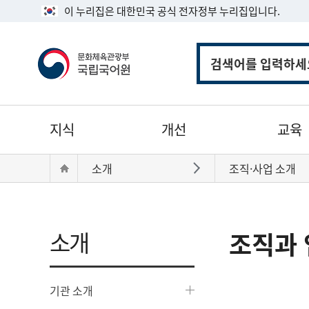
이 누리집은 대한민국 공식 전자정부 누리집입니다.
통
합
검
색
주
지식
개선
교육
메
뉴
현
Home
소개
조직·사업 소개
바로가기
재
위
치:
소개
조직과 
기관 소개