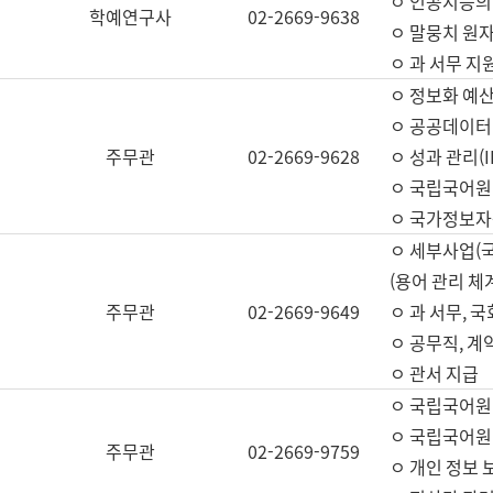
ㅇ 인공지능의
학예연구사
02-2669-9638
ㅇ 말뭉치 원자
ㅇ 과 서무 지
ㅇ 정보화 예산
ㅇ 공공데이터 
주무관
02-2669-9628
ㅇ 성과 관리(
ㅇ 국립국어원
ㅇ 국가정보자
ㅇ 세부사업(
(용어 관리 체
주무관
02-2669-9649
ㅇ 과 서무, 
ㅇ 공무직, 계
ㅇ 관서 지급
ㅇ 국립국어원
ㅇ 국립국어원
주무관
02-2669-9759
ㅇ 개인 정보 