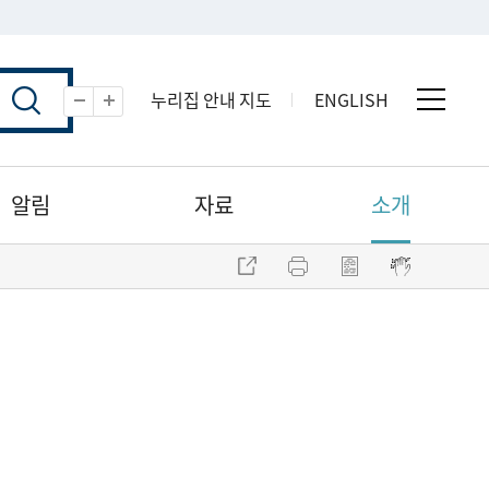
누리집 안내 지도
ENGLISH
전체 
축소
확대
알림
자료
소개
주소 복사
프린트
점자파일 내려받기
점자뷰어 보