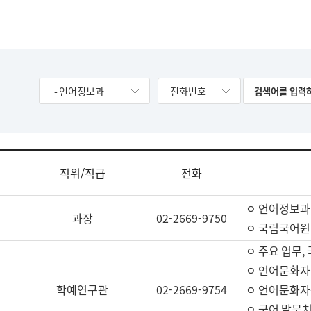
- 언어정보과
전화번호
직위/직급
전화
ㅇ 언어정보과
과장
02-2669-9750
ㅇ 국립국어원
ㅇ 주요 업무,
ㅇ 언어문화자
학예연구관
02-2669-9754
ㅇ 언어문화자
ㅇ 국어 말뭉치