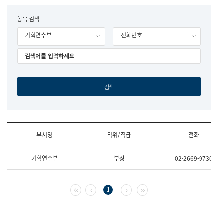
립
국
F
항목 검색
어
o
원
기획연수부
전화번호
r
조
m
직
도
국
어
원
원
장
기
획
연
수
부서명
직위/직급
전화
부
기
조
획
기획연수부
부장
02-2669-9730
직
운
및
영
업
과
무
공
첫 페이지
이전 페이지
다음 페이지
마지막 페이지
1
소
공
개
언
(부
어
서
과