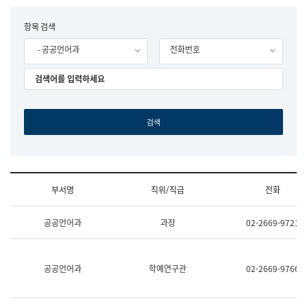
립
국
F
항목 검색
어
o
원
- 공공언어과
전화번호
r
조
m
직
도
국
어
원
원
장
기
획
연
수
부서명
직위/직급
전화
부
기
조
획
공공언어과
과장
02-2669-9721
직
운
및
영
업
과
무
공
공공언어과
학예연구관
02-2669-9766
소
공
개
언
(부
어
서
과