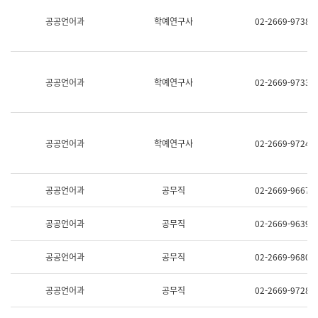
명,
교
공공언어과
학예연구사
02-2669-9738
직
육
위/
연
직
수
급,
과
전
어
공공언어과
학예연구사
02-2669-9733
화,
문
담
연
당
구
업
실
무)
어
공공언어과
학예연구사
02-2669-9724
문
연
구
과
공공언어과
공무직
02-2669-9667
어
문
연
공공언어과
공무직
02-2669-9639
구
과
(사
공공언어과
공무직
02-2669-9680
전
팀)
언
공공언어과
공무직
02-2669-9728
어
정