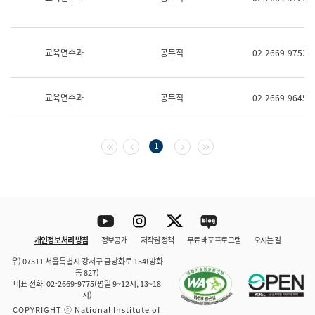
보
과
한
국
교육연수과
공무직
02-2669-9752
어
진
흥
과
교육연수과
공무직
02-2669-9645
수
어
점
자
첫 페이지
이전 페이지
다음 페이지
마지막 페이지
1
진
흥
과
Youtube
Instagram
Twitter
blog
개인정보 처리 방침
정보공개
저작권 정책
무료 배포 프로그램
오시는 길
바로 가기
문체부와 소속기관
우) 07511 서울특별시 강서구 금낭화로 154(방화
동 827)
대표 전화: 02-2669-9775(평일 9~12시, 13~18
시)
COPYRIGHT ⓒ National Institute of