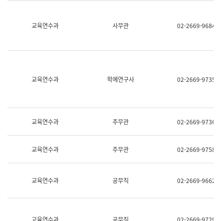
명,
교
직
육
위/
연
교육연수과
사무관
02-2669-9684
직
수
급,
과
전
어
화,
문
담
연
당
구
교육연수과
학예연구사
02-2669-9735
업
실
무)
어
문
연
구
교육연수과
주무관
02-2669-9736
과
어
문
교육연수과
주무관
02-2669-9758
연
구
과
(사
교육연수과
공무직
02-2669-9662
전
팀)
언
어
정
교육연수과
공무직
02-2669-9729