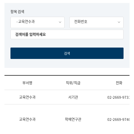
립
국
F
항목 검색
어
o
원
- 교육연수과
전화번호
r
조
m
직
도
국
어
원
원
장
기
획
연
수
부서명
직위/직급
전화
부
기
조
획
교육연수과
서기관
02-2669-9731
직
운
및
영
업
과
무
공
소
공
교육연수과
학예연구관
02-2669-9740
개
언
(부
어
서
과