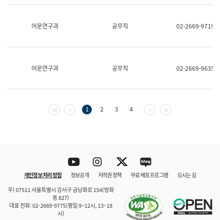
보
과
한
어문연구과
공무직
02-2669-9719
국
어
진
흥
과
어문연구과
공무직
02-2669-9635
수
어
점
자
진
첫 페이지
이전 페이지
다음 페이지
마지막 페이지
1
2
3
4
흥
과
Youtube
Instagram
Twitter
blog
개인정보 처리 방침
정보공개
저작권 정책
무료 배포 프로그램
오시는 길
바로 가기
문체부와 소속기관
우) 07511 서울특별시 강서구 금낭화로 154(방화
동 827)
대표 전화: 02-2669-9775(평일 9~12시, 13~18
시)