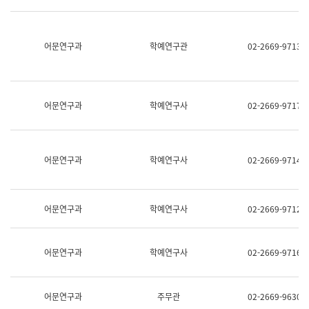
명,
교
직
육
위/
연
직
어문연구과
학예연구관
02-2669-9713
수
급,
과
전
어
화,
문
담
연
당
구
어문연구과
학예연구사
02-2669-9717
업
실
무)
어
문
연
어문연구과
학예연구사
02-2669-9714
구
과
어
문
어문연구과
학예연구사
02-2669-9712
연
구
과
(사
어문연구과
학예연구사
02-2669-9716
전
팀)
언
어
어문연구과
주무관
02-2669-9630
정