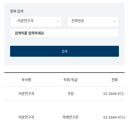
립
국
F
항목 검색
어
o
원
- 어문연구과
전화번호
r
조
m
직
도
국
어
원
원
장
기
획
연
수
부서명
직위/직급
전화
부
기
조
획
어문연구과
과장
02-2669-9711
직
운
및
영
업
과
무
공
소
공
어문연구과
학예연구관
02-2669-9718
개
언
(부
어
서
과