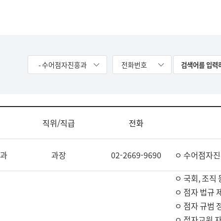
- 수어점자진흥과
전화번호
직위/직급
전화
과
과장
02-2669-9690
ㅇ 수어점자진
ㅇ 국회, 조직 
ㅇ 점자 법규 
ㅇ 점자 규범 
ㅇ 점자교원 