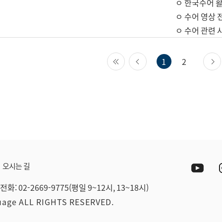
ㅇ 한국수어 활
ㅇ 수어 영상 
ㅇ 수어 관련 
첫 페이지
이전 페이지
1
2
Yout
오시는 길
전화: 02-2669-9775(평일 9~12시, 13~18시)
guage ALL RIGHTS RESERVED.