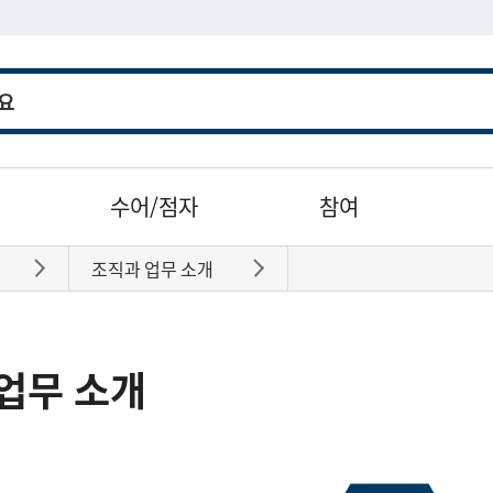
수어/점자
참여
조직과 업무 소개
바로가기
바로가기
업무 소개