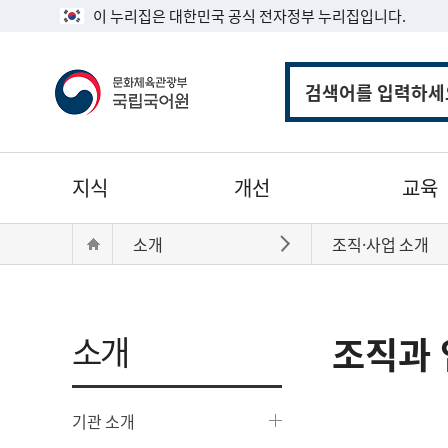
이 누리집은 대한민국 공식 전자정부 누리집입니다.
통
합
검
색
주
지식
개선
교육
메
뉴
현
Home
소개
조직·사업 소개
바로가기
재
위
치:
소개
조직과 
기관 소개