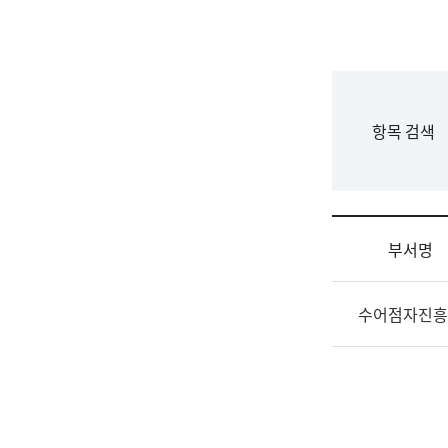
국
립
국
어
원
F
항목 검색
조
o
직
r
도
m
국
어
부서명
원
원
조
장
수어점자진흥
직
기
및
획
업
연
무
수
소
부
개
기