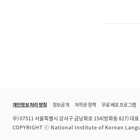
개인정보 처리 방침
정보공개
저작권 정책
무료 배포 프로그램
우) 07511 서울특별시 강서구 금낭화로 154(방화동 827)
대표 
COPYRIGHT ⓒ National Institute of Korean Lan