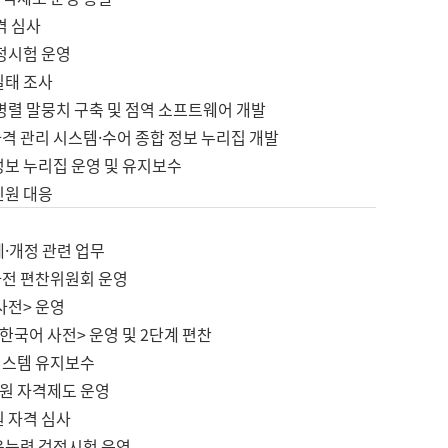
격 심사
검정시험 운영
실태 조사
병렬 말뭉치 구축 및 점역 소프트웨어 개발
격 관리 시스템·수어 종합 정보 누리집 개발
정보 누리집 운영 및 유지보수
민원 대응
제·개정 관련 업무
사전 편찬위원회 운영
사전> 운영
한국어 사전> 운영 및 2단계 편찬
시스템 유지보수
원 자격제도 운영
원 자격 심사
육능력 검정시험 운영