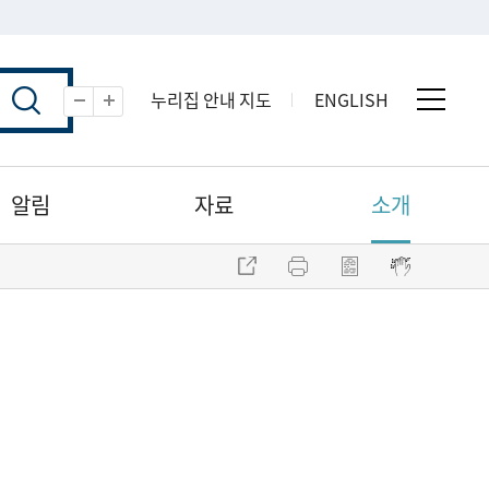
누리집 안내 지도
ENGLISH
전체 
축소
확대
알림
자료
소개
주소 복사
프린트
점자파일 내려받기
점자뷰어 보