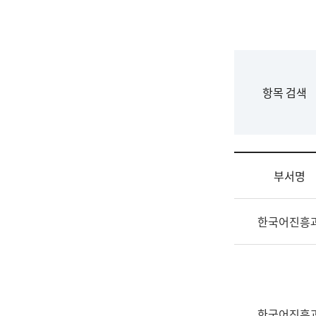
국
립
국
어
원
F
항목 검색
조
o
직
r
도
m
국
어
부서명
원
원
조
장
한국어진흥
직
기
및
획
업
연
무
수
소
부
개
기
한국어진흥