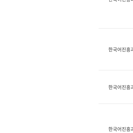
(부
획
서
운
명,
영
직
과
위/
공
직
공
급,
언
한국어진흥
전
어
화,
과
담
교
당
육
업
연
한국어진흥
무)
수
과
어
문
연
구
한국어진흥