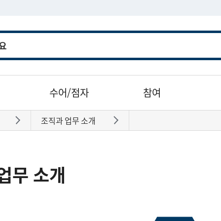
수어/점자
참여
조직과 업무 소개
바로가기
바로가기
업무 소개