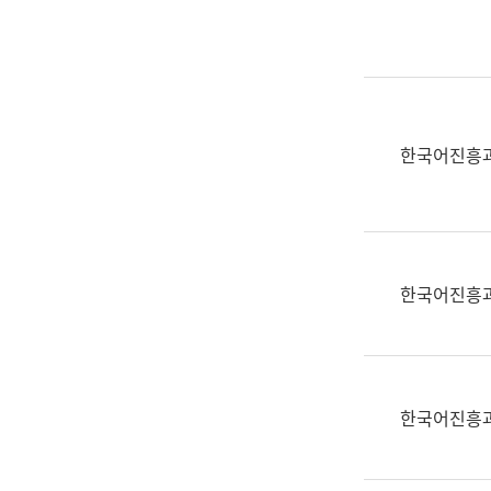
실
어
문
연
구
과
한국어진흥
어
문
연
구
과
한국어진흥
(사
전
팀)
언
어
한국어진흥
정
보
과