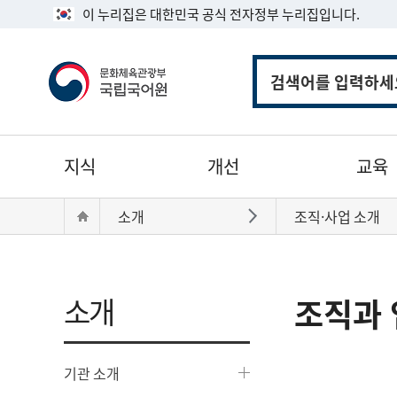
이 누리집은 대한민국 공식 전자정부 누리집입니다.
통
합
검
색
주
지식
개선
교육
메
뉴
현
Home
소개
조직·사업 소개
바로가기
재
위
치:
소개
조직과 
기관 소개