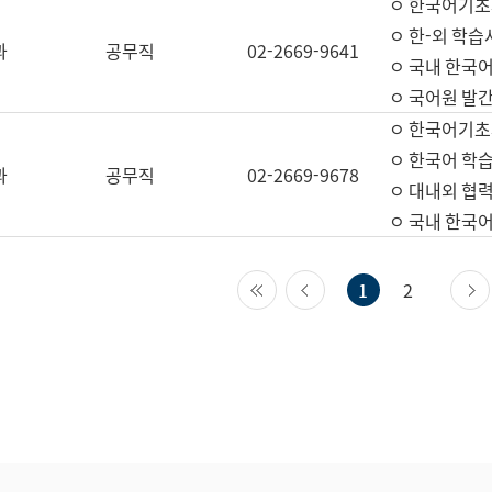
ㅇ 한국어기초
ㅇ 한-외 학습
과
공무직
02-2669-9641
ㅇ 국내 한국
ㅇ 국어원 발간
ㅇ 한국어기초
ㅇ 한국어 학
과
공무직
02-2669-9678
ㅇ 대내외 협력
ㅇ 국내 한국
첫 페이지
이전 페이지
1
2