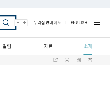
누리집 안내 지도
ENGLISH
전체 
축소
확대
알림
자료
소개
주소 복사
프린트
점자파일 내려받기
점자뷰어 보