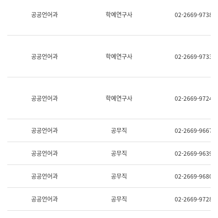
명,
교
공공언어과
학예연구사
02-2669-9738
직
육
위/
연
직
수
급,
과
전
어
공공언어과
학예연구사
02-2669-9733
화,
문
담
연
당
구
업
실
무)
어
공공언어과
학예연구사
02-2669-9724
문
연
구
과
공공언어과
공무직
02-2669-9667
어
문
연
공공언어과
공무직
02-2669-9639
구
과
(사
공공언어과
공무직
02-2669-9680
전
팀)
언
공공언어과
공무직
02-2669-9728
어
정