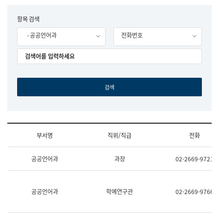
립
국
F
항목 검색
어
o
원
- 공공언어과
전화번호
r
조
m
직
도
국
어
원
원
장
기
획
연
수
부서명
직위/직급
전화
부
기
조
획
공공언어과
과장
02-2669-9721
직
운
및
영
업
과
무
공
공공언어과
학예연구관
02-2669-9766
소
공
개
언
(부
어
서
과