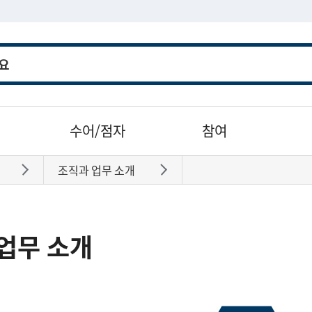
수어/점자
참여
조직과 업무 소개
바로가기
바로가기
업무 소개