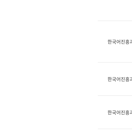
실
어
문
연
구
과
한국어진흥
어
문
연
구
과
한국어진흥
(사
전
팀)
언
어
한국어진흥
정
보
과