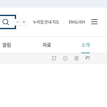
누리집 안내 지도
ENGLISH
전체 
축소
확대
알림
자료
소개
주소 복사
프린트
점자파일 내려받기
점자뷰어 보