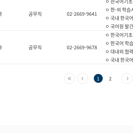
ㅇ 한국어기초
ㅇ 한-외 학습
과
공무직
02-2669-9641
ㅇ 국내 한국
ㅇ 국어원 발간
ㅇ 한국어기초
ㅇ 한국어 학
과
공무직
02-2669-9678
ㅇ 대내외 협력
ㅇ 국내 한국
첫 페이지
이전 페이지
1
2