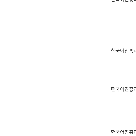
(부
획
서
운
명,
영
직
과
위/
공
직
공
급,
언
한국어진흥
전
어
화,
과
담
교
당
육
업
연
한국어진흥
무)
수
과
어
문
연
구
한국어진흥