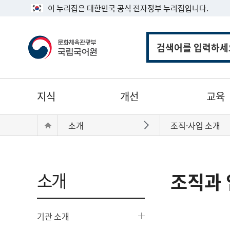
이 누리집은 대한민국 공식 전자정부 누리집입니다.
통
합
검
색
주
지식
개선
교육
메
뉴
현
Home
소개
조직·사업 소개
바로가기
재
위
치:
소개
조직과 
기관 소개