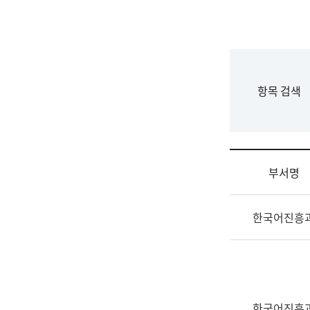
국
립
국
어
원
F
항목 검색
조
o
직
r
도
m
국
어
부서명
원
원
조
장
한국어진흥
직
기
및
획
업
연
무
수
소
부
개
기
한국어진흥