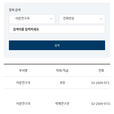
립
국
F
항목 검색
어
o
원
- 어문연구과
전화번호
r
조
m
직
도
국
어
원
원
장
기
획
연
수
부서명
직위/직급
전화
부
기
조
획
어문연구과
과장
02-2669-9711
직
운
및
영
업
과
무
공
소
공
어문연구과
학예연구관
02-2669-9718
개
언
(부
어
서
과