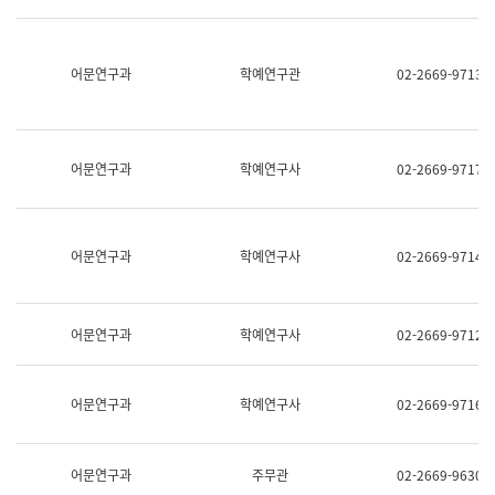
명,
교
직
육
위/
연
직
어문연구과
학예연구관
02-2669-9713
수
급,
과
전
어
화,
문
담
연
당
구
어문연구과
학예연구사
02-2669-9717
업
실
무)
어
문
연
어문연구과
학예연구사
02-2669-9714
구
과
어
문
어문연구과
학예연구사
02-2669-9712
연
구
과
(사
어문연구과
학예연구사
02-2669-9716
전
팀)
언
어
어문연구과
주무관
02-2669-9630
정