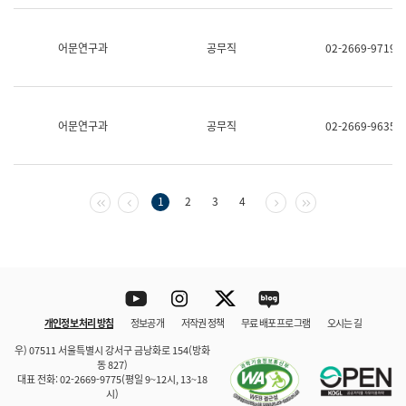
보
과
한
어문연구과
공무직
02-2669-9719
국
어
진
흥
과
어문연구과
공무직
02-2669-9635
수
어
점
자
진
첫 페이지
이전 페이지
다음 페이지
마지막 페이지
1
2
3
4
흥
과
Youtube
Instagram
Twitter
blog
개인정보 처리 방침
정보공개
저작권 정책
무료 배포 프로그램
오시는 길
바로 가기
문체부와 소속기관
우) 07511 서울특별시 강서구 금낭화로 154(방화
동 827)
대표 전화: 02-2669-9775(평일 9~12시, 13~18
시)