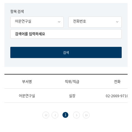
립
국
F
항목 검색
어
o
원
어문연구실
전화번호
r
조
m
직
도
국
어
원
원
장
기
획
연
수
부서명
직위/직급
전화
부
기
조
획
어문연구실
실장
02-2669-9710
직
운
및
영
업
과
무
공
첫 페이지
이전 페이지
다음 페이지
마지막 페이지
1
소
공
개
언
(부
어
서
과