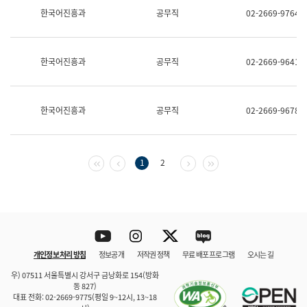
보
한국어진흥과
공무직
02-2669-9764
과
한
국
어
한국어진흥과
공무직
02-2669-9641
진
흥
과
수
한국어진흥과
공무직
02-2669-9678
어
점
자
진
흥
첫 페이지
이전 페이지
다음 페이지
마지막 페이지
1
2
과
Youtube
Instagram
Twitter
blog
개인정보 처리 방침
정보공개
저작권 정책
무료 배포 프로그램
오시는 길
바로 가기
문체부와 소속기관
우) 07511 서울특별시 강서구 금낭화로 154(방화
동 827)
대표 전화: 02-2669-9775(평일 9~12시, 13~18