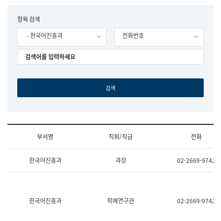
립
국
F
항목 검색
어
o
원
- 한국어진흥과
전화번호
r
조
m
직
도
국
어
원
원
장
기
획
연
수
부서명
직위/직급
전화
부
기
조
획
한국어진흥과
과장
02-2669-9742
직
운
및
영
업
과
무
공
소
공
한국어진흥과
학예연구관
02-2669-9742
개
언
(부
어
서
과