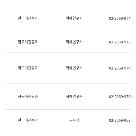
명,
교
직
육
위/
연
한국어진흥과
학예연구사
02-2669-9744
직
수
급,
과
전
어
화,
문
담
연
한국어진흥과
학예연구사
02-2669-9782
당
구
업
실
무)
어
문
연
한국어진흥과
학예연구사
02-2669-9743
구
과
어
문
연
한국어진흥과
학예연구사
02-2669-9786
구
과
(사
전
팀)
한국어진흥과
공무직
02-2669-9631
언
어
정