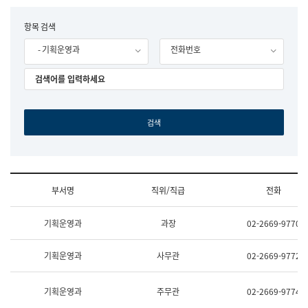
립
국
F
항목 검색
어
o
원
- 기획운영과
전화번호
r
조
m
직
도
국
어
원
원
장
기
획
연
수
부서명
직위/직급
전화
부
기
조
획
기획운영과
과장
02-2669-9770
직
운
및
영
업
과
기획운영과
사무관
02-2669-9772
무
공
소
공
개
언
기획운영과
주무관
02-2669-9774
(부
어
서
과