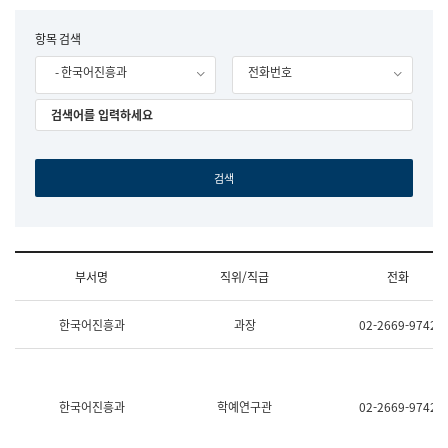
립
국
F
항목 검색
어
o
원
- 한국어진흥과
전화번호
r
조
m
직
도
국
어
원
원
장
기
획
연
수
부서명
직위/직급
전화
부
기
조
획
한국어진흥과
과장
02-2669-9742
직
운
및
영
업
과
무
공
소
공
한국어진흥과
학예연구관
02-2669-9742
개
언
(부
어
서
과