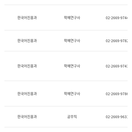
명,
교
직
육
위/
연
한국어진흥과
학예연구사
02-2669-9744
직
수
급,
과
전
어
화,
문
담
연
한국어진흥과
학예연구사
02-2669-9782
당
구
업
실
무)
어
문
연
한국어진흥과
학예연구사
02-2669-9743
구
과
어
문
연
한국어진흥과
학예연구사
02-2669-9786
구
과
(사
전
팀)
한국어진흥과
공무직
02-2669-9631
언
어
정