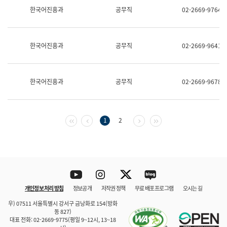
보
한국어진흥과
공무직
02-2669-9764
과
한
국
어
한국어진흥과
공무직
02-2669-9641
진
흥
과
수
한국어진흥과
공무직
02-2669-9678
어
점
자
진
흥
첫 페이지
이전 페이지
다음 페이지
마지막 페이지
1
2
과
Youtube
Instagram
Twitter
blog
개인정보 처리 방침
정보공개
저작권 정책
무료 배포 프로그램
오시는 길
바로 가기
문체부와 소속기관
우) 07511 서울특별시 강서구 금낭화로 154(방화
동 827)
대표 전화: 02-2669-9775(평일 9~12시, 13~18