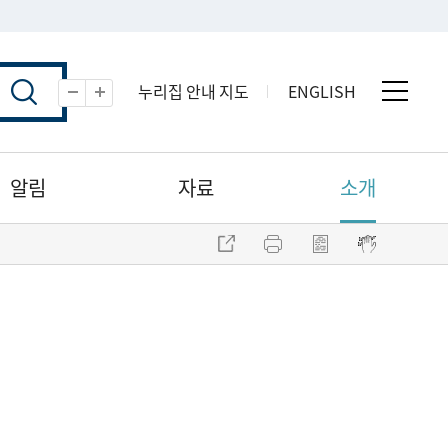
누리집 안내 지도
ENGLISH
전체 
축소
확대
알림
자료
소개
주소 복사
프린트
점자파일 내려받기
점자뷰어 보