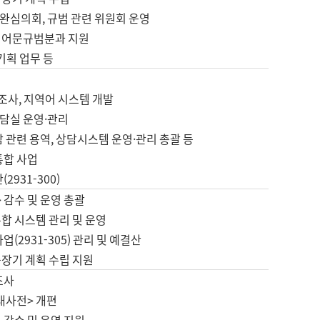
완심의회, 규범 관련 위원회 운영
 어문규범분과 지원
 기획 업무 등
업
 조사, 지역어 시스템 개발
담실 운영·관리
 관련 용역, 상담시스템 운영·관리 총괄 등
통합 사업
2931-300)
 감수 및 운영 총괄
합 시스템 관리 및 운영
업(2931-305) 관리 및 예결산
중장기 계획 수립 지원
조사
대사전> 개편