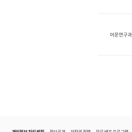
한
국
어
진
흥
어문연구과
과
수
어
점
자
진
흥
과
개인정보 처리 방침
정보공개
저작권 정책
무료 배포 프로그램