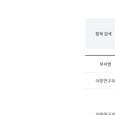
국
립
국
어
원
F
항목 검색
조
o
직
r
도
m
국
어
부서명
원
원
조
장
어문연구과
직
기
및
획
업
연
무
수
소
부
개
기
어문연구과