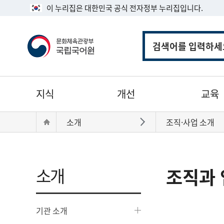
이 누리집은 대한민국 공식 전자정부 누리집입니다.
통
합
검
색
주
지식
개선
교육
메
뉴
현
Home
소개
조직·사업 소개
바로가기
재
위
치:
소개
조직과 
기관 소개