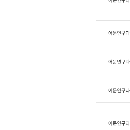
어문연구과
실
어
문
연
구
어문연구과
과
어
문
연
어문연구과
구
과
(사
전
어문연구과
팀)
언
어
정
보
어문연구과
과