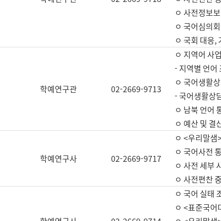
ㅇ 사전정보보
ㅇ 국어심의회
ㅇ 국회 대응,
ㅇ 지역어 사
- 지역별 언어
ㅇ 국어생활상
학예연구관
02-2669-9713
- 국어생활상담
ㅇ 남북 언어 
ㅇ 예산 및 결산(
ㅇ <우리말샘>
ㅇ 국어사전 통
학예연구사
02-2669-9717
ㅇ 사전 세부 사
ㅇ 사전편찬 
ㅇ 국어 실태 
ㅇ <표준국어