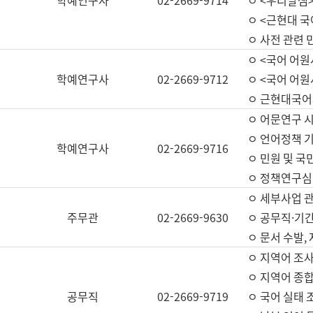
학예연구사
02-2669-9714
ㅇ <우리말샘>
ㅇ <근현대 
ㅇ 사전 관련 
ㅇ <국어 어원
학예연구사
02-2669-9712
ㅇ <국어 어원
ㅇ 근현대국어
ㅇ 어문연구 시
ㅇ 언어정책 기
학예연구사
02-2669-9716
ㅇ 민원 및 국
ㅇ 정책연구심
ㅇ 세부사업 관리
주무관
02-2669-9630
ㅇ 공무직·기간
ㅇ 문서 수발,
ㅇ 지역어 조사
ㅇ 지역어 종합
공무직
02-2669-9719
ㅇ 국어 실태 