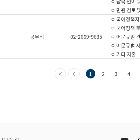
ㅇ 남북 언어 
ㅇ 민원 검토 
ㅇ 국어정책자
ㅇ 국어정책 
공무직
02-2669-9635
ㅇ 어문규범 
ㅇ 어문규범 
ㅇ 기타 지출
첫 페이지
이전 페이지
1
2
3
4
Yout
오시는 길