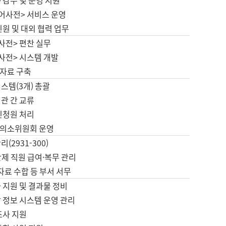
 감수 및 운영 지원
국어사전> 서비스 운영
민원 및 대외 협력 업무
사전> 편찬 실무
사전> 시스템 개발
자료 구축
스템(3개) 총괄
관 간 교류
민청원 처리
의소위원회 운영
(2931-300)
제 직원 급여·복무 관리
 자료 수합 등 부서 서무
 지원 및 결과물 정비
 정보 시스템 운영 관리
조사 지원