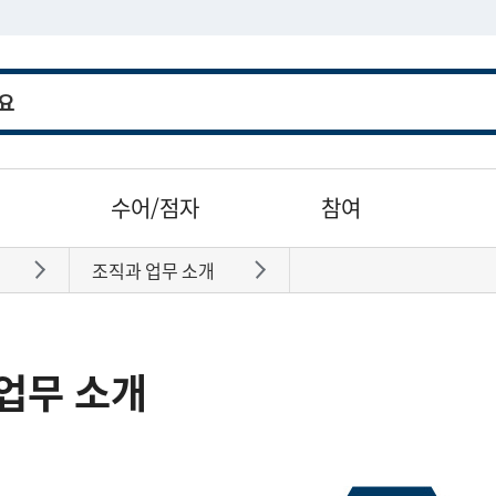
수어/점자
참여
조직과 업무 소개
바로가기
바로가기
업무 소개