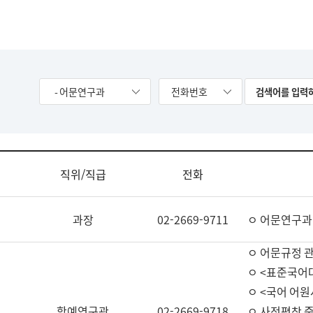
- 어문연구과
전화번호
직위/직급
전화
과장
02-2669-9711
ㅇ 어문연구과
ㅇ 어문규정 
ㅇ <표준국어
ㅇ <국어 어원
학예연구관
02-2669-9718
ㅇ 사전편찬 