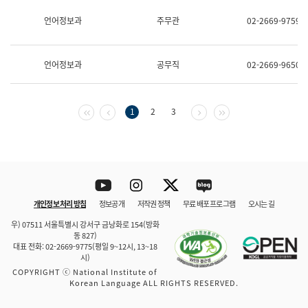
보
과
언어정보과
주무관
02-2669-9759
한
국
어
언어정보과
공무직
02-2669-9650
진
흥
과
수
첫 페이지
이전 페이지
다음 페이지
마지막 페이지
1
2
3
어
점
자
진
흥
과
Youtube
Instagram
Twitter
blog
개인정보 처리 방침
정보공개
저작권 정책
무료 배포 프로그램
오시는 길
바로 가기
문체부와 소속기관
우) 07511 서울특별시 강서구 금낭화로 154(방화
동 827)
대표 전화: 02-2669-9775(평일 9~12시, 13~18
시)
COPYRIGHT ⓒ National Institute of
Korean Language ALL RIGHTS RESERVED.