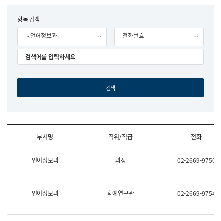
립
국
F
항목 검색
어
o
원
- 언어정보과
전화번호
r
조
m
직
도
국
어
원
원
장
기
획
연
수
부서명
직위/직급
전화
부
기
조
획
언어정보과
과장
02-2669-9750
직
운
및
영
업
과
무
공
언어정보과
학예연구관
02-2669-9754
소
공
개
언
(부
어
서
과