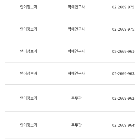
명,
교
언어정보과
학예연구사
02-2669-9751
직
육
위/
연
직
수
급,
과
언어정보과
학예연구사
02-2669-9753
전
어
화,
문
담
연
당
구
언어정보과
학예연구사
02-2669-9614
업
실
무)
어
문
연
언어정보과
학예연구사
02-2669-9638
구
과
어
문
연
언어정보과
주무관
02-2669-9628
구
과
(사
전
팀)
언어정보과
주무관
02-2669-9649
언
어
정