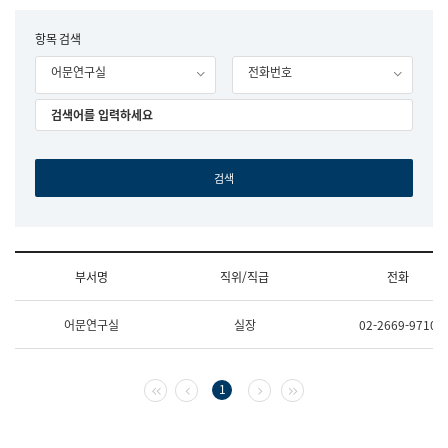
립
국
F
항목 검색
어
o
원
어문연구실
전화번호
r
조
m
직
도
국
어
원
원
장
기
획
연
수
부서명
직위/직급
전화
부
기
조
획
어문연구실
실장
02-2669-9710
직
운
및
영
업
과
무
공
첫 페이지
이전 페이지
다음 페이지
마지막 페이지
1
소
공
개
언
(부
어
서
과