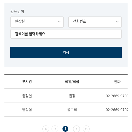
립
국
F
항목 검색
어
o
원
원장실
전화번호
r
조
m
직
도
국
어
원
원
장
기
획
연
수
부서명
직위/직급
전화
부
기
조
획
원장실
원장
02-2669-9700
직
운
및
영
업
과
원장실
공무직
02-2669-9702
무
공
소
공
개
언
(부
어
첫 페이지
이전 페이지
다음 페이지
마지막 페이지
1
서
과