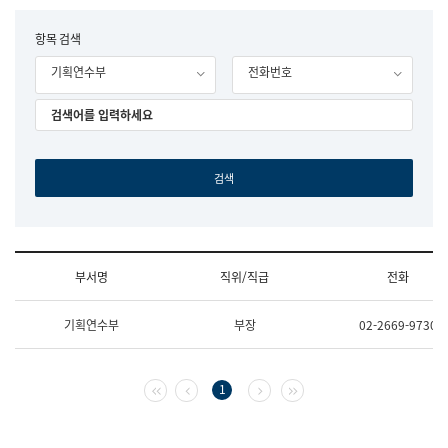
립
국
F
항목 검색
어
o
원
기획연수부
전화번호
r
조
m
직
도
국
어
원
원
장
기
획
연
수
부서명
직위/직급
전화
부
기
조
획
기획연수부
부장
02-2669-9730
직
운
및
영
업
과
무
공
첫 페이지
이전 페이지
다음 페이지
마지막 페이지
1
소
공
개
언
(부
어
서
과