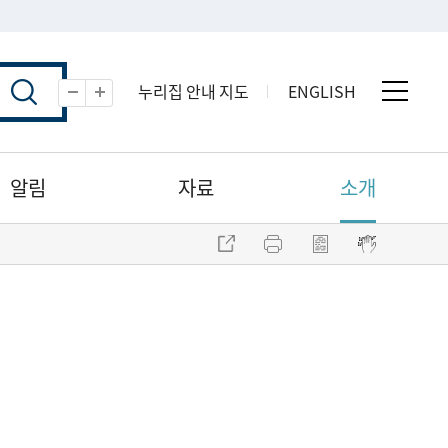
누리집 안내 지도
ENGLISH
전체 
축소
확대
알림
자료
소개
주소 복사
프린트
점자파일 내려받기
점자뷰어 보