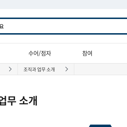
수어/점자
참여
조직과 업무 소개
바로가기
바로가기
업무 소개