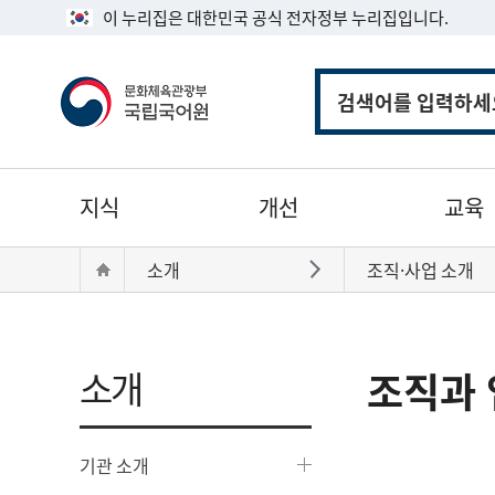
이 누리집은 대한민국 공식 전자정부 누리집입니다.
통
합
검
색
주
지식
개선
교육
메
뉴
현
Home
소개
조직·사업 소개
바로가기
재
위
치:
소개
조직과 
기관 소개