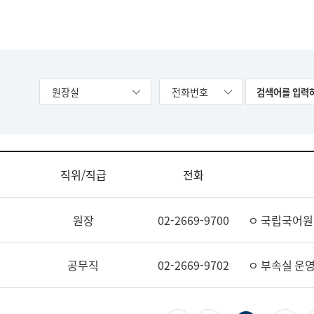
원장실
전화번호
직위/직급
전화
원장
02-2669-9700
ㅇ 국립국어원
공무직
02-2669-9702
ㅇ 부속실 운