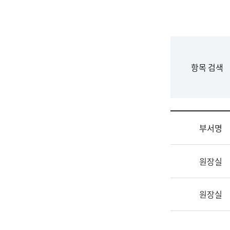
국
립
국
어
원
F
항목 검색
조
o
직
r
도
m
국
어
부서명
원
원
조
장
원장실
직
기
및
획
업
연
원장실
무
수
소
부
개
기