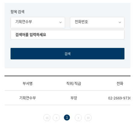
립
국
F
항목 검색
어
o
원
기획연수부
전화번호
r
조
m
직
도
국
어
원
원
장
기
획
연
수
부서명
직위/직급
전화
부
기
조
획
기획연수부
부장
02-2669-9730
직
운
및
영
업
과
무
공
첫 페이지
이전 페이지
다음 페이지
마지막 페이지
1
소
공
개
언
(부
어
서
과