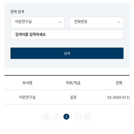
립
국
F
항목 검색
어
o
원
어문연구실
전화번호
r
조
m
직
도
국
어
원
원
장
기
획
연
수
부서명
직위/직급
전화
부
기
조
획
어문연구실
실장
02-2669-9710
직
운
및
영
업
과
무
공
첫 페이지
이전 페이지
다음 페이지
마지막 페이지
1
소
공
개
언
(부
어
서
과