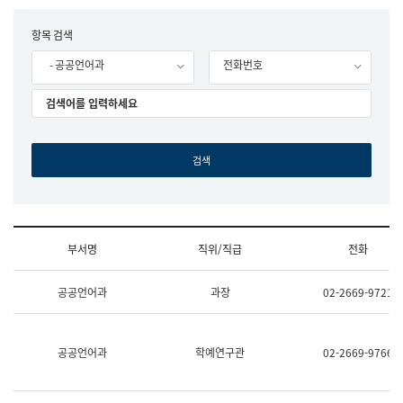
립
국
F
항목 검색
어
o
원
- 공공언어과
전화번호
r
조
m
직
도
국
어
원
원
장
기
획
연
수
부서명
직위/직급
전화
부
기
조
획
공공언어과
과장
02-2669-9721
직
운
및
영
업
과
무
공
공공언어과
학예연구관
02-2669-9766
소
공
개
언
(부
어
서
과