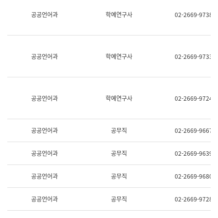
명,
교
공공언어과
학예연구사
02-2669-9738
직
육
위/
연
직
수
급,
과
전
어
공공언어과
학예연구사
02-2669-9733
화,
문
담
연
당
구
업
실
무)
어
공공언어과
학예연구사
02-2669-9724
문
연
구
과
공공언어과
공무직
02-2669-9667
어
문
연
공공언어과
공무직
02-2669-9639
구
과
(사
공공언어과
공무직
02-2669-9680
전
팀)
언
공공언어과
공무직
02-2669-9728
어
정