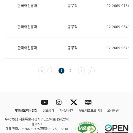
보
한국어진흥과
공무직
02-2669-9764
과
한
국
어
한국어진흥과
공무직
02-2669-9641
진
흥
과
수
한국어진흥과
공무직
02-2669-9678
어
점
자
진
흥
첫 페이지
이전 페이지
다음 페이지
마지막 페이지
1
2
과
Youtube
Instagram
Twitter
blog
개인정보 처리 방침
정보공개
저작권 정책
무료 배포 프로그램
오시는 길
바로 가기
문체부와 소속기관
우) 07511 서울특별시 강서구 금낭화로 154(방화
동 827)
대표 전화: 02-2669-9775(평일 9~12시, 13~18