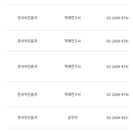
명,
교
직
육
위/
연
한국어진흥과
학예연구사
02-2669-9744
직
수
급,
과
전
어
화,
문
담
연
한국어진흥과
학예연구사
02-2669-9782
당
구
업
실
무)
어
문
연
한국어진흥과
학예연구사
02-2669-9743
구
과
어
문
연
한국어진흥과
학예연구사
02-2669-9786
구
과
(사
전
팀)
한국어진흥과
공무직
02-2669-9631
언
어
정