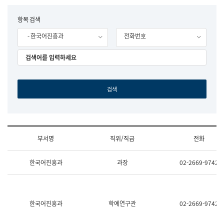
립
국
F
항목 검색
어
o
원
- 한국어진흥과
전화번호
r
조
m
직
도
국
어
원
원
장
기
획
연
수
부서명
직위/직급
전화
부
기
조
획
한국어진흥과
과장
02-2669-9742
직
운
및
영
업
과
무
공
소
공
한국어진흥과
학예연구관
02-2669-9742
개
언
(부
어
서
과