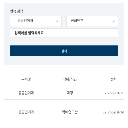
립
국
F
항목 검색
어
o
원
- 공공언어과
전화번호
r
조
m
직
도
국
어
원
원
장
기
획
연
수
부서명
직위/직급
전화
부
기
조
획
공공언어과
과장
02-2669-9721
직
운
및
영
업
과
무
공
공공언어과
학예연구관
02-2669-9766
소
공
개
언
(부
어
서
과