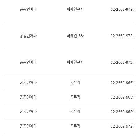
명,
교
공공언어과
학예연구사
02-2669-9738
직
육
위/
연
직
수
급,
과
전
어
공공언어과
학예연구사
02-2669-9733
화,
문
담
연
당
구
업
실
무)
어
공공언어과
학예연구사
02-2669-9724
문
연
구
과
공공언어과
공무직
02-2669-9667
어
문
연
공공언어과
공무직
02-2669-9639
구
과
(사
공공언어과
공무직
02-2669-9680
전
팀)
언
공공언어과
공무직
02-2669-9728
어
정