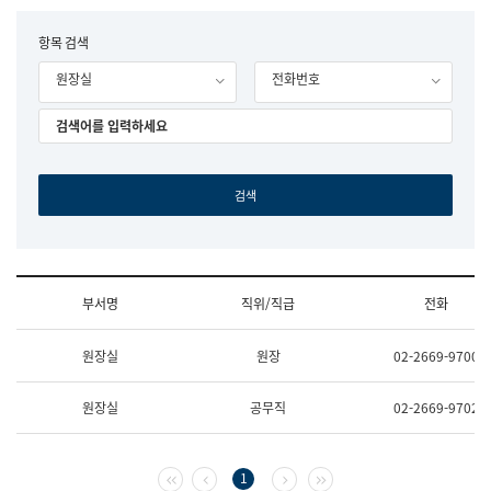
립
국
F
항목 검색
어
o
원
원장실
전화번호
r
조
m
직
도
국
어
원
원
장
기
획
연
수
부서명
직위/직급
전화
부
기
조
획
원장실
원장
02-2669-9700
직
운
및
영
업
과
원장실
공무직
02-2669-9702
무
공
소
공
개
언
(부
어
첫 페이지
이전 페이지
다음 페이지
마지막 페이지
1
서
과