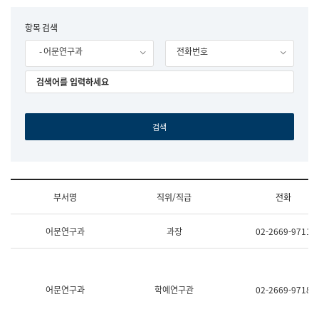
립
국
F
항목 검색
어
o
원
- 어문연구과
전화번호
r
조
m
직
도
국
어
원
원
장
기
획
연
수
부서명
직위/직급
전화
부
기
조
획
어문연구과
과장
02-2669-9711
직
운
및
영
업
과
무
공
소
공
어문연구과
학예연구관
02-2669-9718
개
언
(부
어
서
과