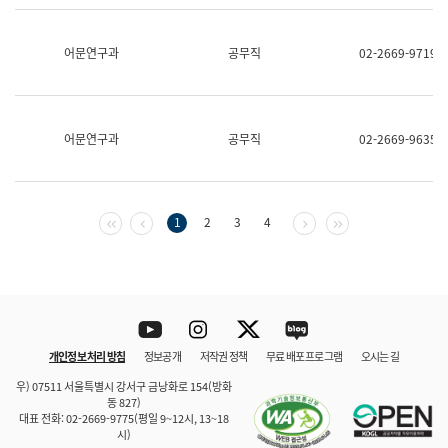
보
과
한
어문연구과
공무직
02-2669-9719
국
어
진
흥
과
어문연구과
공무직
02-2669-9635
수
어
점
자
진
첫 페이지
이전 페이지
다음 페이지
마지막 페이지
1
2
3
4
흥
과
Youtube
Instagram
Twitter
blog
개인정보 처리 방침
정보공개
저작권 정책
무료 배포 프로그램
오시는 길
바로 가기
문체부와 소속기관
우) 07511 서울특별시 강서구 금낭화로 154(방화
동 827)
대표 전화: 02-2669-9775(평일 9~12시, 13~18
시)