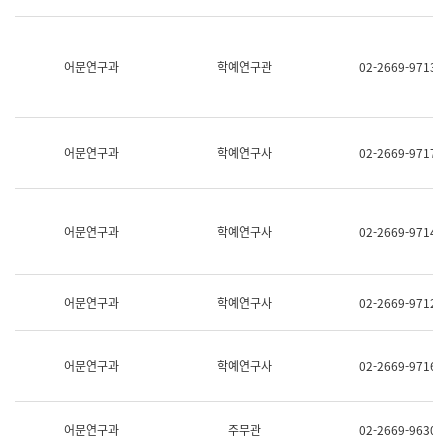
명,
교
직
육
위/
연
직
어문연구과
학예연구관
02-2669-9713
수
급,
과
전
어
화,
문
담
연
당
구
어문연구과
학예연구사
02-2669-9717
업
실
무)
어
문
연
어문연구과
학예연구사
02-2669-9714
구
과
어
문
어문연구과
학예연구사
02-2669-9712
연
구
과
(사
어문연구과
학예연구사
02-2669-9716
전
팀)
언
어
어문연구과
주무관
02-2669-9630
정