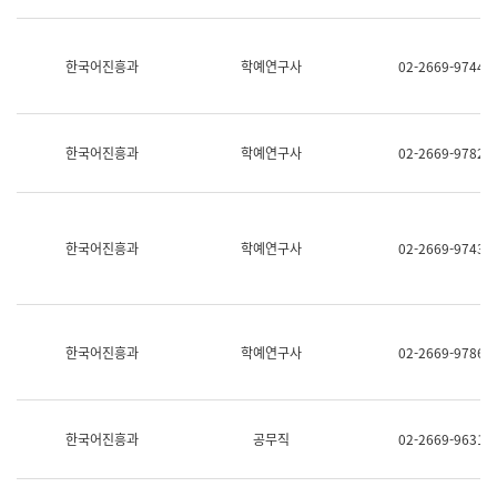
명,
교
직
육
위/
연
한국어진흥과
학예연구사
02-2669-9744
직
수
급,
과
전
어
화,
문
담
연
한국어진흥과
학예연구사
02-2669-9782
당
구
업
실
무)
어
문
연
한국어진흥과
학예연구사
02-2669-9743
구
과
어
문
연
한국어진흥과
학예연구사
02-2669-9786
구
과
(사
전
팀)
한국어진흥과
공무직
02-2669-9631
언
어
정