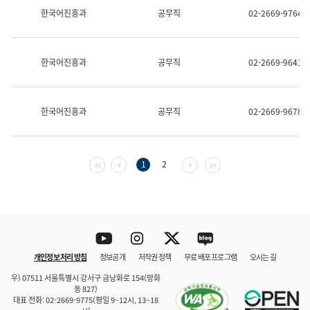
보
한국어진흥과
공무직
02-2669-9764
과
한
국
어
한국어진흥과
공무직
02-2669-9641
진
흥
과
수
한국어진흥과
공무직
02-2669-9678
어
점
자
진
흥
첫 페이지
이전 페이지
다음 페이지
마지막 페이지
1
2
과
Youtube
Instagram
Twitter
blog
개인정보 처리 방침
정보공개
저작권 정책
무료 배포 프로그램
오시는 길
바로 가기
문체부와 소속기관
우) 07511 서울특별시 강서구 금낭화로 154(방화
동 827)
대표 전화: 02-2669-9775(평일 9~12시, 13~18