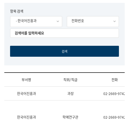
립
국
F
항목 검색
어
o
원
- 한국어진흥과
전화번호
r
조
m
직
도
국
어
원
원
장
기
획
연
수
부서명
직위/직급
전화
부
기
조
획
한국어진흥과
과장
02-2669-9742
직
운
및
영
업
과
무
공
소
공
한국어진흥과
학예연구관
02-2669-9742
개
언
(부
어
서
과