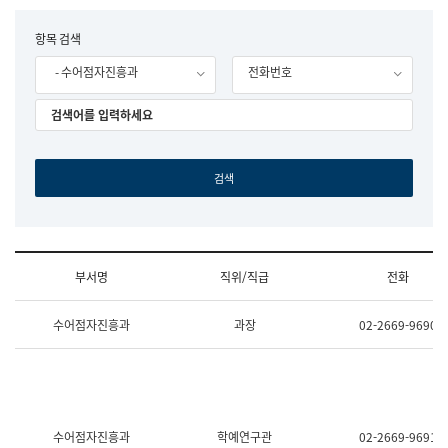
립
국
F
항목 검색
어
o
원
- 수어점자진흥과
전화번호
r
조
m
직
도
국
어
원
원
장
기
획
연
수
부서명
직위/직급
전화
부
기
조
획
수어점자진흥과
과장
02-2669-9690
직
운
및
영
업
과
무
공
소
공
개
언
(부
어
수어점자진흥과
학예연구관
02-2669-9691
서
과