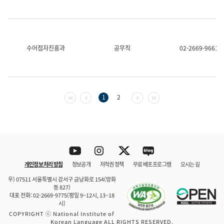
수어점자진흥과
공무직
02-2669-9661
첫 페이지
이전 페이지
다음 페이지
마지막 페이지
1
2
Youtube
Instagram
Twitter
blog
개인정보 처리 방침
정보공개
저작권 정책
무료 배포 프로그램
오시는 길
바로 가기
문체부와 소속기관
우) 07511 서울특별시 강서구 금낭화로 154(방화
동 827)
대표 전화: 02-2669-9775(평일 9~12시, 13~18
시)
COPYRIGHT ⓒ National Institute of
Korean Language ALL RIGHTS RESERVED.