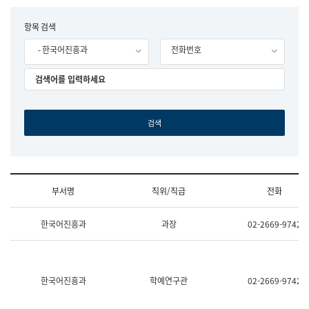
립
국
F
항목 검색
어
o
원
- 한국어진흥과
전화번호
r
조
m
직
도
국
어
원
원
장
기
획
연
수
부서명
직위/직급
전화
부
기
조
획
한국어진흥과
과장
02-2669-9742
직
운
및
영
업
과
무
공
소
공
한국어진흥과
학예연구관
02-2669-9742
개
언
(부
어
서
과