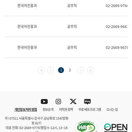
보
한국어진흥과
공무직
02-2669-9764
과
한
국
어
한국어진흥과
공무직
02-2669-9641
진
흥
과
수
한국어진흥과
공무직
02-2669-9678
어
점
자
진
흥
첫 페이지
이전 페이지
다음 페이지
마지막 페이지
1
2
과
Youtube
Instagram
Twitter
blog
개인정보 처리 방침
정보공개
저작권 정책
무료 배포 프로그램
오시는 길
바로 가기
문체부와 소속기관
우) 07511 서울특별시 강서구 금낭화로 154(방화
동 827)
대표 전화: 02-2669-9775(평일 9~12시, 13~18