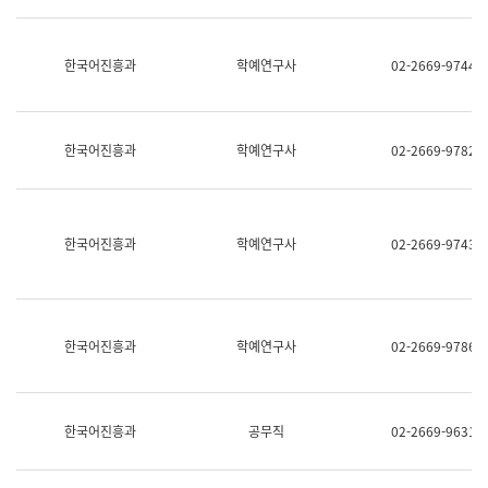
명,
교
직
육
위/
연
한국어진흥과
학예연구사
02-2669-9744
직
수
급,
과
전
어
화,
문
담
연
한국어진흥과
학예연구사
02-2669-9782
당
구
업
실
무)
어
문
연
한국어진흥과
학예연구사
02-2669-9743
구
과
어
문
연
한국어진흥과
학예연구사
02-2669-9786
구
과
(사
전
팀)
한국어진흥과
공무직
02-2669-9631
언
어
정