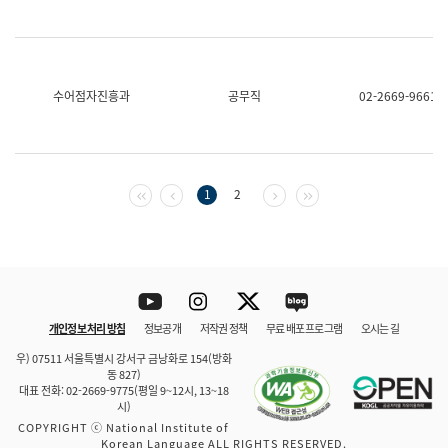
수어점자진흥과
공무직
02-2669-9661
첫 페이지
이전 페이지
다음 페이지
마지막 페이지
1
2
Youtube
Instagram
Twitter
blog
개인정보 처리 방침
정보공개
저작권 정책
무료 배포 프로그램
오시는 길
바로 가기
문체부와 소속기관
우) 07511 서울특별시 강서구 금낭화로 154(방화
동 827)
대표 전화: 02-2669-9775(평일 9~12시, 13~18
시)
COPYRIGHT ⓒ National Institute of
Korean Language ALL RIGHTS RESERVED.