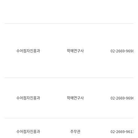
명,
교
직
육
위/
연
직
수
급,
과
전
어
화,
문
담
연
당
구
수어점자진흥과
학예연구사
02-2669-9698
업
실
무)
어
문
연
구
과
어
문
연
수어점자진흥과
학예연구사
02-2669-9696
구
과
(사
전
팀)
언
어
수어점자진흥과
주무관
02-2669-9613
정