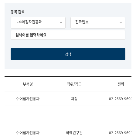
립
국
F
항목 검색
어
o
원
- 수어점자진흥과
전화번호
r
조
m
직
도
국
어
원
원
장
기
획
연
수
부서명
직위/직급
전화
부
기
조
획
수어점자진흥과
과장
02-2669-9690
직
운
및
영
업
과
무
공
소
공
개
언
(부
어
수어점자진흥과
학예연구관
02-2669-9691
서
과