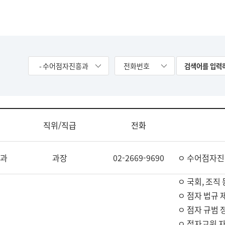
- 수어점자진흥과
전화번호
직위/직급
전화
과
과장
02-2669-9690
ㅇ 수어점자진
ㅇ 국회, 조직 
ㅇ 점자 법규 
ㅇ 점자 규범 
ㅇ 점자교원 