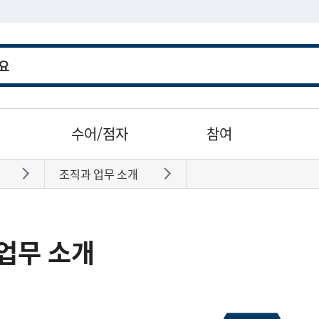
수어/점자
참여
조직과 업무 소개
바로가기
바로가기
업무 소개