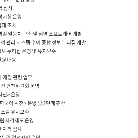
격 심사
검정시험 운영
실태 조사
병렬 말뭉치 구축 및 점역 소프트웨어 개발
격 관리 시스템·수어 종합 정보 누리집 개발
정보 누리집 운영 및 유지보수
민원 대응
제·개정 관련 업무
사전 편찬위원회 운영
사전> 운영
한국어 사전> 운영 및 2단계 편찬
시스템 유지보수
원 자격제도 운영
원 자격 심사
육능력 검정시험 운영