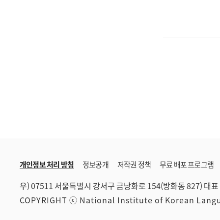
개인정보 처리 방침
정보공개
저작권 정책
무료 배포 프로그램
우) 07511 서울특별시 강서구 금낭화로 154(방화동 827)
대표 
COPYRIGHT ⓒ National Institute of Korean Lan