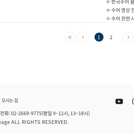
ㅇ 한국수어 활
ㅇ 수어 영상 
ㅇ 수어 관련 
첫 페이지
이전 페이지
1
2
Yout
오시는 길
전화: 02-2669-9775(평일 9~12시, 13~18시)
guage ALL RIGHTS RESERVED.