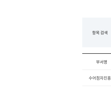
국
립
국
어
원
F
항목 검색
조
o
직
r
도
m
국
어
부서명
원
원
조
장
수어점자진흥
직
기
및
획
업
연
무
수
소
부
개
기