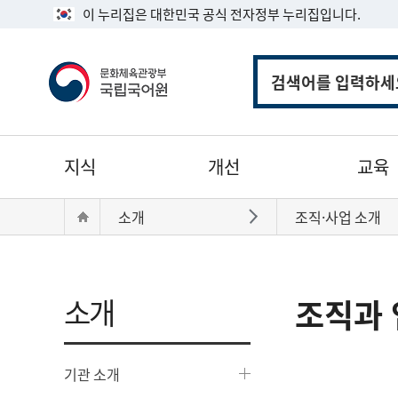
이 누리집은 대한민국 공식 전자정부 누리집입니다.
통
합
검
색
주
지식
개선
교육
메
뉴
현
Home
소개
조직·사업 소개
바로가기
재
위
치:
소개
조직과 
기관 소개