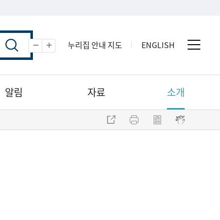
누리집 안내 지도
ENGLISH
전체 
축소
확대
알림
자료
소개
주소 복사
프린트
점자파일 내려받기
점자뷰어 보