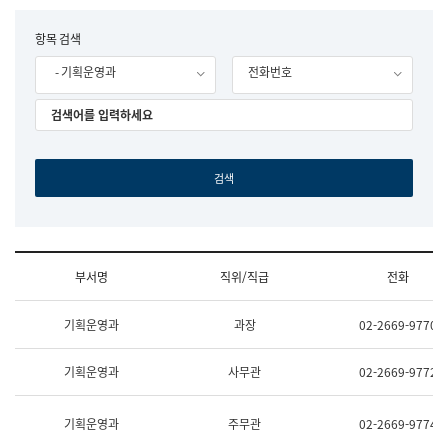
립
국
F
항목 검색
어
o
원
- 기획운영과
전화번호
r
조
m
직
도
국
어
원
원
장
기
획
연
수
부서명
직위/직급
전화
부
기
조
획
기획운영과
과장
02-2669-9770
직
운
및
영
업
과
기획운영과
사무관
02-2669-9772
무
공
소
공
개
언
기획운영과
주무관
02-2669-9774
(부
어
서
과