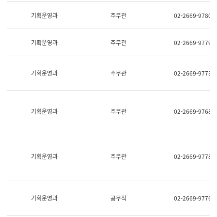
명,
교
직
기획운영과
주무관
02-2669-9780
육
위/
연
직
수
급,
과
기획운영과
주무관
02-2669-9779
전
어
화,
문
담
연
당
기획운영과
주무관
02-2669-9773
구
업
실
무)
어
문
연
기획운영과
주무관
02-2669-9768
구
과
어
문
연
구
기획운영과
주무관
02-2669-9778
과
(사
전
팀)
언
기획운영과
공무직
02-2669-9776
어
정