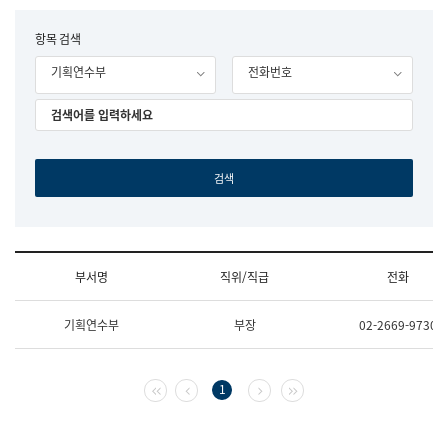
립
국
F
항목 검색
어
o
원
기획연수부
전화번호
r
조
m
직
도
국
어
원
원
장
기
획
연
수
부서명
직위/직급
전화
부
기
조
획
기획연수부
부장
02-2669-9730
직
운
및
영
업
과
무
공
첫 페이지
이전 페이지
다음 페이지
마지막 페이지
1
소
공
개
언
(부
어
서
과