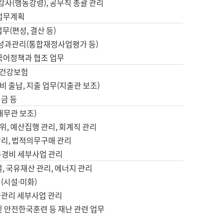
 감사(행동강령), 공무직 총괄 관리
 업무계획
업무(편성, 결산 등)
, 성과관리(통합재정사업평가 등)
 국어정책과 협조 업무
, 건강보험
 출납, 지출 업무(지출관 보조)
금 등
재무관 보조)
, 예산집행 관리, 회계직 관리
관리, 법적의무구매 관리
본경비 세부사업 관리
설, 국유재산 관리, 에너지 관리
(시설·미화)
사관리 세부사업 관리
및 안전한국훈련 등 재난 관련 업무