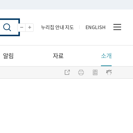
누리집 안내 지도
ENGLISH
전체 
축소
확대
알림
자료
소개
주소 복사
프린트
점자파일 내려받기
점자뷰어 보