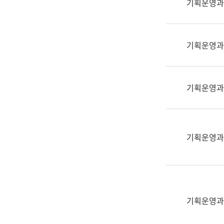
기획운영과
(부
획
서
운
명,
영
직
기획운영과
과
위/
공
직
공
급,
언
기획운영과
전
어
화,
과
담
교
당
육
기획운영과
업
연
무)
수
과
어
문
기획운영과
연
구