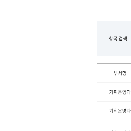
국
립
국
어
원
F
항목 검색
조
o
직
r
도
m
국
어
부서명
원
원
조
장
기획운영과
직
기
및
획
업
연
기획운영과
무
수
소
부
개
기