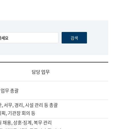
담당 업무
 업무 총괄
, 서무, 경리, 시설 관리 등 총괄
계획, 기관장 회의 등
원 채용, 상훈·징계, 복무 관리