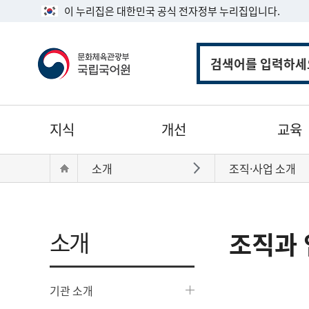
이 누리집은 대한민국 공식 전자정부 누리집입니다.
통
합
검
색
주
지식
개선
교육
메
뉴
현
Home
소개
조직·사업 소개
바로가기
재
위
치:
소개
조직과 
기관 소개