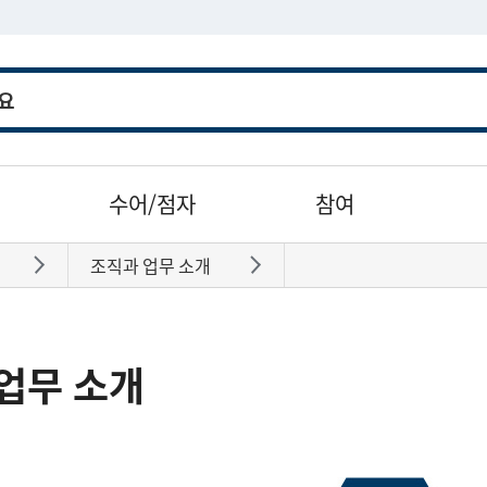
수어/점자
참여
조직과 업무 소개
바로가기
바로가기
업무 소개