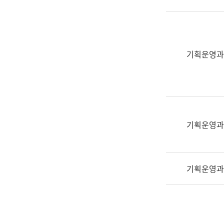
실
어
문
연
구
기획운영과
과
어
문
연
구
과
기획운영과
(사
전
팀)
기획운영과
언
어
정
보
과