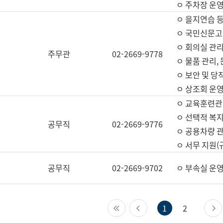
ㅇ 주차장 운
ㅇ 을지연습 
ㅇ 국민신문고,
ㅇ 회의실 관리
주무관
02-2669-9778
ㅇ 물품 관리,
ㅇ 보안 및 당
ㅇ 상조회 운
ㅇ 교육훈련관
ㅇ 선택적 복지
공무직
02-2669-9776
ㅇ 공용차량 관
ㅇ 서무 지원(
공무직
02-2669-9702
ㅇ 부속실 운
첫 페이지
이전 페이지
1
2