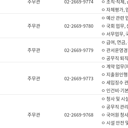
주무관
02-2669-9774
ㅇ 조직·직제,
ㅇ 자체평가,
ㅇ 예산 관련 
주무관
02-2669-9780
ㅇ 국회 업무
ㅇ 서무업무,
ㅇ 급여, 연금
주무관
02-2669-9779
ㅇ 관서운영경비
ㅇ 공무직 퇴직
ㅇ 계약 업무(
ㅇ 지출원인행위
주무관
02-2669-9773
ㅇ 세입징수 
ㅇ 인건비·기
ㅇ 청사 및 시
ㅇ 공무직 관리
주무관
02-2669-9768
ㅇ 국어원 청
ㅇ 시설 안전 