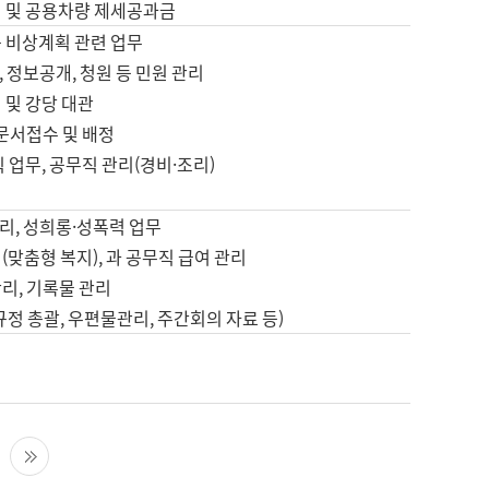
영 및 공용차량 제세공과금
등 비상계획 관련 업무
 정보공개, 청원 등 민원 관리
 및 강당 대관
 문서접수 및 배정
직 업무, 공무직 관리(경비·조리)
영
리, 성희롱·성폭력 업무
(맞춤형 복지), 과 공무직 급여 관리
리, 기록물 관리
규정 총괄, 우편물관리, 주간회의 자료 등)
영
다음 페이지
마지막 페이지