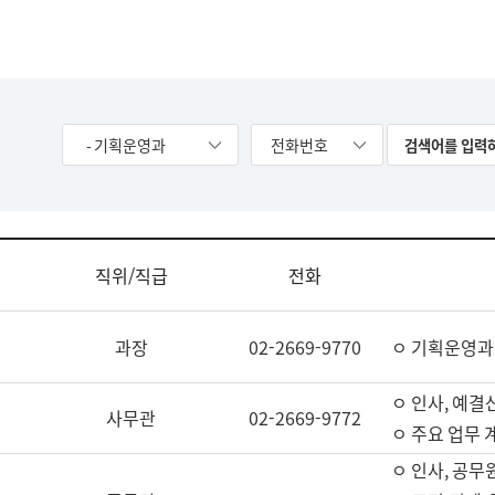
- 기획운영과
전화번호
직위/직급
전화
과장
02-2669-9770
ㅇ 기획운영과
ㅇ 인사, 예결산
사무관
02-2669-9772
ㅇ 주요 업무 
ㅇ 인사, 공무