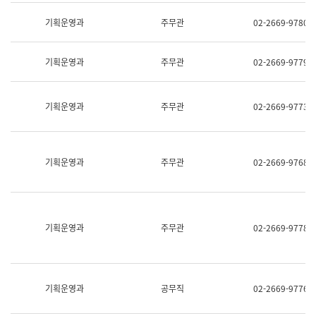
명,
교
직
기획운영과
주무관
02-2669-9780
육
위/
연
직
수
급,
과
기획운영과
주무관
02-2669-9779
전
어
화,
문
담
연
당
기획운영과
주무관
02-2669-9773
구
업
실
무)
어
문
연
기획운영과
주무관
02-2669-9768
구
과
어
문
연
구
기획운영과
주무관
02-2669-9778
과
(사
전
팀)
언
기획운영과
공무직
02-2669-9776
어
정