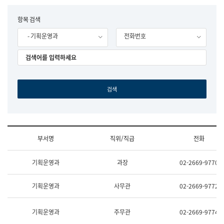
립
국
F
항목 검색
어
o
원
- 기획운영과
전화번호
r
조
m
직
도
국
어
원
원
장
기
획
연
수
부서명
직위/직급
전화
부
기
조
획
기획운영과
과장
02-2669-9770
직
운
및
영
업
과
기획운영과
사무관
02-2669-9772
무
공
소
공
개
언
기획운영과
주무관
02-2669-9774
(부
어
서
과