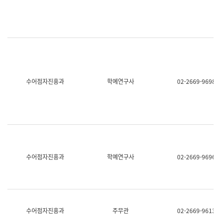
명,
교
직
육
위/
연
직
수
급,
과
전
어
화,
문
담
연
당
구
수어점자진흥과
학예연구사
02-2669-9698
업
실
무)
어
문
연
구
과
어
문
연
수어점자진흥과
학예연구사
02-2669-9696
구
과
(사
전
팀)
언
어
수어점자진흥과
주무관
02-2669-9613
정