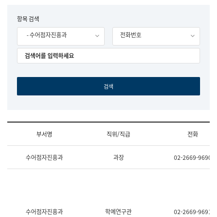
립
국
F
항목 검색
어
o
원
- 수어점자진흥과
전화번호
r
조
m
직
도
국
어
원
원
장
기
획
연
수
부서명
직위/직급
전화
부
기
조
획
수어점자진흥과
과장
02-2669-9690
직
운
및
영
업
과
무
공
소
공
개
언
(부
어
수어점자진흥과
학예연구관
02-2669-9691
서
과