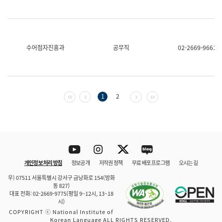
수어점자진흥과
공무직
02-2669-9661
첫 페이지
이전 페이지
다음 페이지
마지막 페이지
1
2
Youtube
Instagram
Twitter
blog
개인정보 처리 방침
정보공개
저작권 정책
무료 배포 프로그램
오시는 길
바로 가기
문체부와 소속기관
우) 07511 서울특별시 강서구 금낭화로 154(방화
동 827)
대표 전화: 02-2669-9775(평일 9~12시, 13~18
시)
COPYRIGHT ⓒ National Institute of
Korean Language ALL RIGHTS RESERVED.