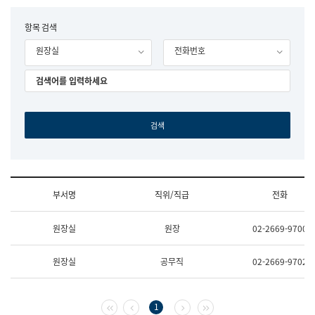
립
국
F
항목 검색
어
o
원
원장실
전화번호
r
조
m
직
도
국
어
원
원
장
기
획
연
수
부서명
직위/직급
전화
부
기
조
획
원장실
원장
02-2669-9700
직
운
및
영
업
과
원장실
공무직
02-2669-9702
무
공
소
공
개
언
(부
어
첫 페이지
이전 페이지
다음 페이지
마지막 페이지
1
서
과