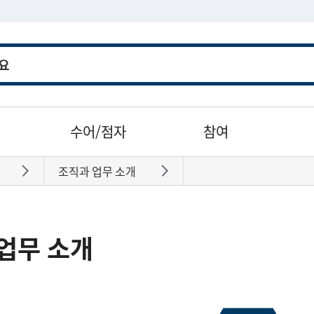
수어/점자
참여
조직과 업무 소개
바로가기
바로가기
업무 소개