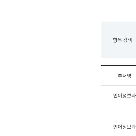
국
립
국
어
원
F
항목 검색
조
o
직
r
도
m
국
어
부서명
원
원
조
장
언어정보과
직
기
및
획
업
연
무
수
소
언어정보과
부
개
기