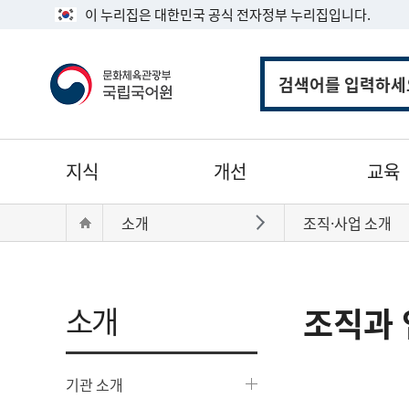
이 누리집은 대한민국 공식 전자정부 누리집입니다.
통
합
검
색
주
지식
개선
교육
메
뉴
현
Home
소개
조직·사업 소개
바로가기
재
위
치:
소개
조직과 
기관 소개