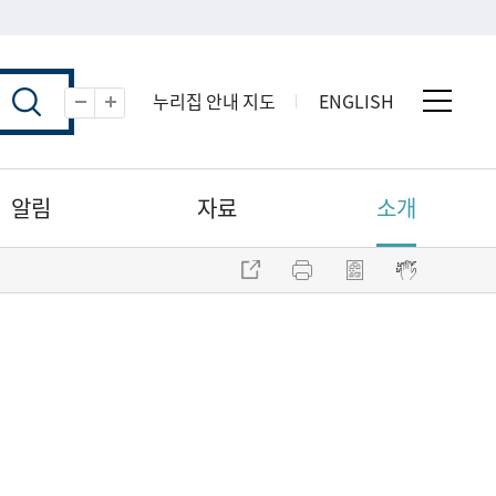
누리집 안내 지도
ENGLISH
전체 
축소
확대
알림
자료
소개
주소 복사
프린트
점자파일 내려받기
점자뷰어 보