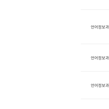
(부
획
서
운
명,
영
직
과
위/
언어정보과
공
직
공
급,
언
전
어
화,
과
담
교
언어정보과
당
육
업
연
무)
수
과
언어정보과
어
문
연
구