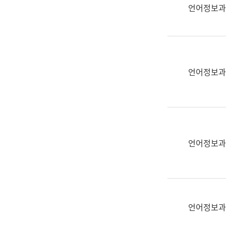
실
언어정보과
어
문
연
구
과
언어정보과
어
문
연
구
과
(사
언어정보과
전
팀)
언
어
정
언어정보과
보
과