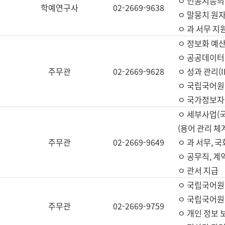
ㅇ 인공지능의
학예연구사
02-2669-9638
ㅇ 말뭉치 원자
ㅇ 과 서무 지
ㅇ 정보화 예산
ㅇ 공공데이터 
주무관
02-2669-9628
ㅇ 성과 관리(
ㅇ 국립국어원
ㅇ 국가정보자
ㅇ 세부사업(
(용어 관리 체
주무관
02-2669-9649
ㅇ 과 서무, 
ㅇ 공무직, 계
ㅇ 관서 지급
ㅇ 국립국어원
ㅇ 국립국어원
주무관
02-2669-9759
ㅇ 개인 정보 