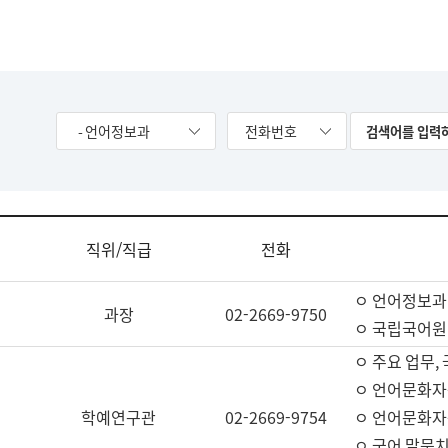
- 언어정보과
전화번호
직위/직급
전화
ㅇ 언어정보과
과장
02-2669-9750
ㅇ 국립국어원
ㅇ 주요 업무,
ㅇ 언어문화자
학예연구관
02-2669-9754
ㅇ 언어문화자
ㅇ 국어 말뭉치