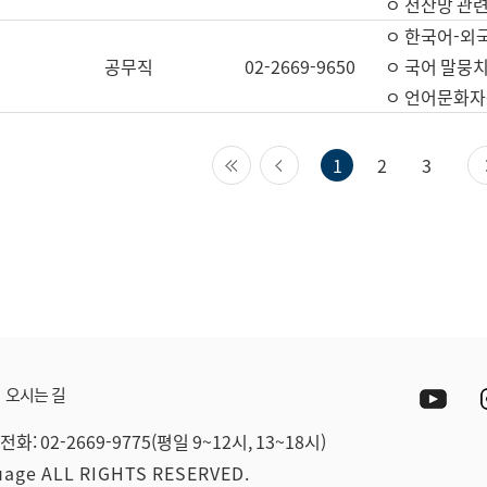
ㅇ 전산망 관련
ㅇ 한국어-외
공무직
02-2669-9650
ㅇ 국어 말뭉치
ㅇ 언어문화자원
첫 페이지
이전 페이지
1
2
3
Yout
오시는 길
전화: 02-2669-9775(평일 9~12시, 13~18시)
guage ALL RIGHTS RESERVED.