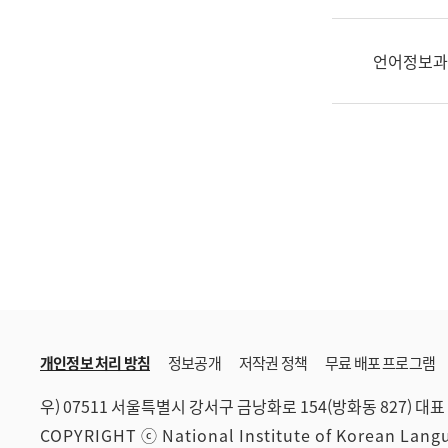
한
국
어
언어정보과
진
흥
과
수
어
점
자
진
흥
과
개인정보 처리 방침
정보공개
저작권 정책
무료 배포 프로그램
우) 07511 서울특별시 강서구 금낭화로 154(방화동 827)
대표 
COPYRIGHT ⓒ National Institute of Korean Lan