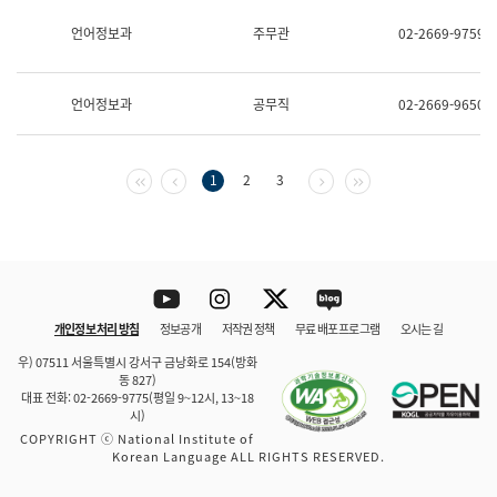
보
과
언어정보과
주무관
02-2669-9759
한
국
어
언어정보과
공무직
02-2669-9650
진
흥
과
수
첫 페이지
이전 페이지
다음 페이지
마지막 페이지
1
2
3
어
점
자
진
흥
과
Youtube
Instagram
Twitter
blog
개인정보 처리 방침
정보공개
저작권 정책
무료 배포 프로그램
오시는 길
바로 가기
문체부와 소속기관
우) 07511 서울특별시 강서구 금낭화로 154(방화
동 827)
대표 전화: 02-2669-9775(평일 9~12시, 13~18
시)
COPYRIGHT ⓒ National Institute of
Korean Language ALL RIGHTS RESERVED.