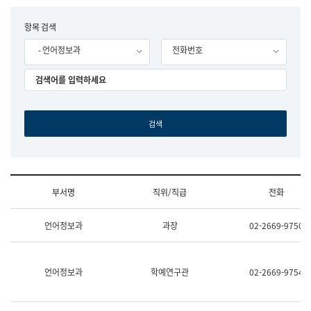
립
국
F
항목 검색
어
o
원
- 언어정보과
전화번호
r
조
m
직
도
국
어
원
원
장
기
획
연
수
부서명
직위/직급
전화
부
기
조
획
언어정보과
과장
02-2669-9750
직
운
및
영
업
과
무
공
언어정보과
학예연구관
02-2669-9754
소
공
개
언
(부
어
서
과