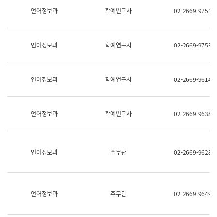
명,
교
언어정보과
학예연구사
02-2669-9751
직
육
위/
연
직
수
급,
과
언어정보과
학예연구사
02-2669-9753
전
어
화,
문
담
연
당
구
언어정보과
학예연구사
02-2669-9614
업
실
무)
어
문
연
언어정보과
학예연구사
02-2669-9638
구
과
어
문
연
언어정보과
주무관
02-2669-9628
구
과
(사
전
팀)
언어정보과
주무관
02-2669-9649
언
어
정