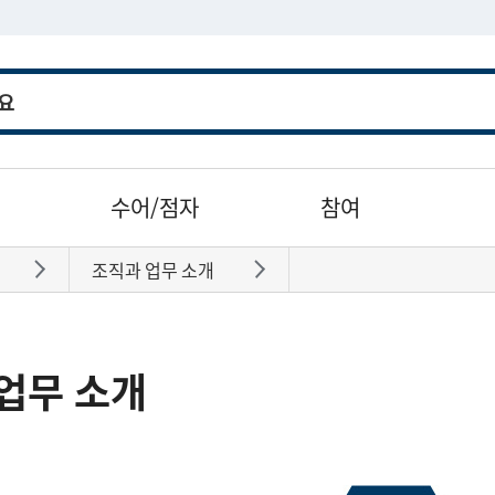
수어/점자
참여
조직과 업무 소개
바로가기
바로가기
업무 소개