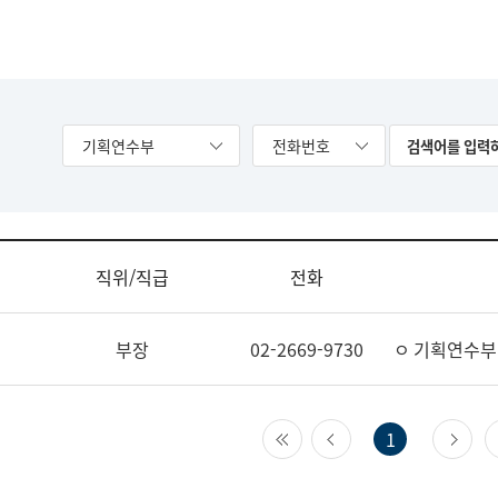
기획연수부
전화번호
직위/직급
전화
부장
02-2669-9730
ㅇ 기획연수부
첫 페이지
이전 페이지
다
1