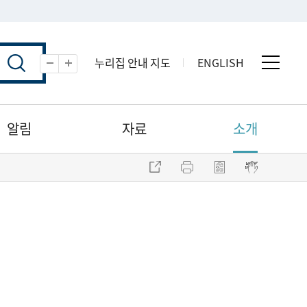
누리집 안내 지도
ENGLISH
전체 
축소
확대
알림
자료
소개
주소 복사
프린트
점자파일 내려받기
점자뷰어 보