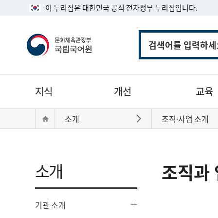
이 누리집은 대한민국 공식 전자정부 누리집입니다.
통
합
검
색
주
지식
개선
교육
메
뉴
현
Home
소개
조직·사업 소개
바로가기
재
위
치:
소개
조직과 
기관 소개