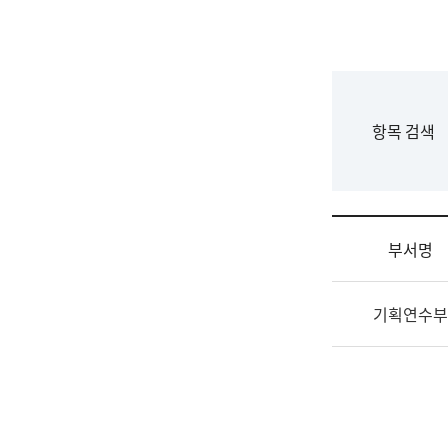
국
립
국
어
원
F
항목 검색
조
o
직
r
도
m
국
어
부서명
원
원
조
장
기획연수부
직
기
및
획
업
연
무
수
소
부
개
기