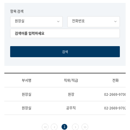
립
국
F
항목 검색
어
o
원
원장실
전화번호
r
조
m
직
도
국
어
원
원
장
기
획
연
수
부서명
직위/직급
전화
부
기
조
획
원장실
원장
02-2669-9700
직
운
및
영
업
과
원장실
공무직
02-2669-9702
무
공
소
공
개
언
(부
어
첫 페이지
이전 페이지
다음 페이지
마지막 페이지
1
서
과