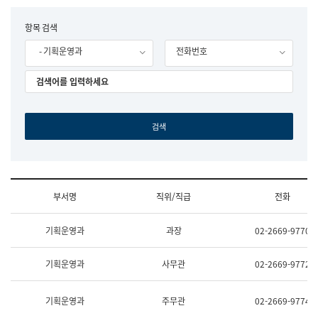
립
국
F
항목 검색
어
o
원
- 기획운영과
전화번호
r
조
m
직
도
국
어
원
원
장
기
획
연
수
부서명
직위/직급
전화
부
기
조
획
기획운영과
과장
02-2669-9770
직
운
및
영
업
과
기획운영과
사무관
02-2669-9772
무
공
소
공
개
언
기획운영과
주무관
02-2669-9774
(부
어
서
과