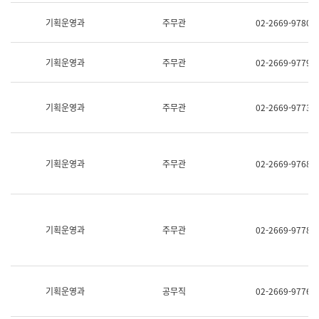
명,
교
직
기획운영과
주무관
02-2669-9780
육
위/
연
직
수
급,
과
기획운영과
주무관
02-2669-9779
전
어
화,
문
담
연
당
기획운영과
주무관
02-2669-9773
구
업
실
무)
어
문
연
기획운영과
주무관
02-2669-9768
구
과
어
문
연
구
기획운영과
주무관
02-2669-9778
과
(사
전
팀)
언
기획운영과
공무직
02-2669-9776
어
정