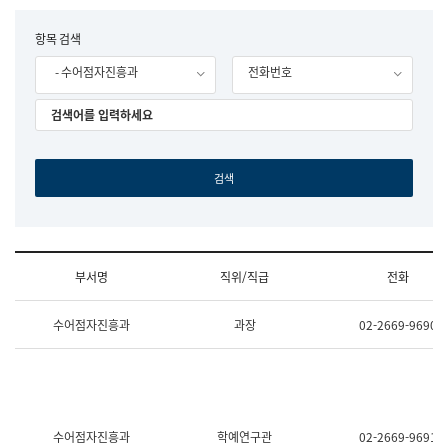
립
국
F
항목 검색
어
o
원
- 수어점자진흥과
전화번호
r
조
m
직
도
국
어
원
원
장
기
획
연
수
부서명
직위/직급
전화
부
기
조
획
수어점자진흥과
과장
02-2669-9690
직
운
및
영
업
과
무
공
소
공
개
언
(부
어
수어점자진흥과
학예연구관
02-2669-9691
서
과