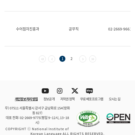
수어점자진흥과
공무직
02-2669-9661
첫 페이지
이전 페이지
다음 페이지
마지막 페이지
1
2
Youtube
Instagram
Twitter
blog
개인정보 처리 방침
정보공개
저작권 정책
무료 배포 프로그램
오시는 길
바로 가기
문체부와 소속기관
우) 07511 서울특별시 강서구 금낭화로 154(방화
동 827)
대표 전화: 02-2669-9775(평일 9~12시, 13~18
시)
COPYRIGHT ⓒ National Institute of
Korean Language ALL RIGHTS RESERVED.