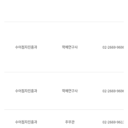
명,
교
직
육
위/
연
직
수
급,
과
전
어
화,
문
담
연
당
구
수어점자진흥과
학예연구사
02-2669-9698
업
실
무)
어
문
연
구
과
어
문
연
수어점자진흥과
학예연구사
02-2669-9696
구
과
(사
전
팀)
언
어
수어점자진흥과
주무관
02-2669-9613
정